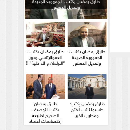
طارق رمضان يكتب : الجمهوية الجديدة
وتعديل الدستور
طارق رمضان يكتب :
طارق رمضان يكتب :
الجمهوية الجديدة
العفوالرئاسي ودور
وتعديل الدستور
”البرلمان و الداخلية”!!!
طارق رمضان يكتب:
طارق رمضان
حاسبوا نائب الفتن
يكتب:التوصيف
ومحارب الخير
الصحيح لطبيعة
إختصاصات أعضاء
مجلس الشيوخ والأمين