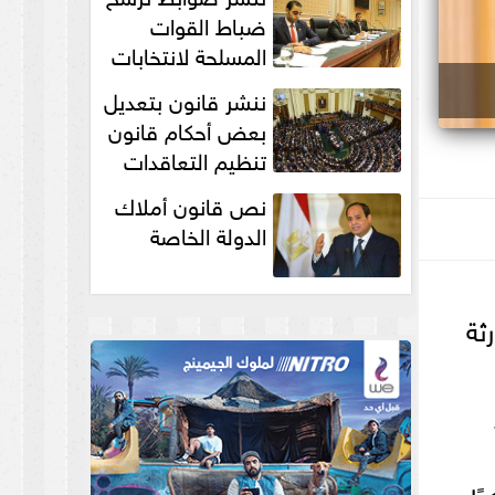
انتخابات...
ضباط القوات
المسلحة لانتخابات
الرئاسة والمجالس
ننشر قانون بتعديل
النيابية والمحلية‎
بعض أحكام قانون
تنظيم التعاقدات
نص قانون أملاك
الدولة الخاصة
ثة
ًا