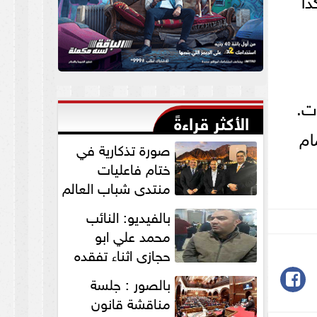
ات.
الأكثر قراءةً
ام
صورة تذكارية في
ختام فاعليات
منتدي شباب العالم
لنواب الخير
بالفيديو: النائب
”التمامي...
محمد علي ابو
حجازي اثناء تفقده
القافلة الطبية
بالصور : جلسة
للكشف علي...
مناقشة قانون