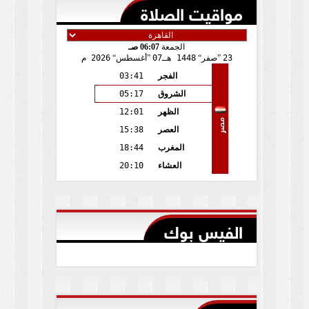
مواقيت الصلاة
الجمعة
06:07 صـ
23
صفر
1448 هـ
07
أغسطس
2026 م
الفجر
03:41
الشروق
05:17
الظهر
12:01
مصر
العصر
15:38
المغرب
18:44
العشاء
20:10
الفيس بوك