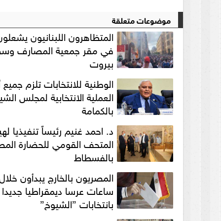
موضوعات متعلقة
المتظاهرون اللبنانيون يشعلون 
في مقر جمعية المصارف وس
بيروت
الوطنية للانتخابات تلزم جميع
العملية الانتخابية لمجلس الشي
بالكمامة
د. احمد غنيم رئيساً تنفيذيا لهي
المتحف القومي للحضارة المص
بالفسطاط
المصريون بالخارج يبدأون خلال
ساعات عرسا ديمقراطيا جديدا
بانتخابات ”الشيوخ”