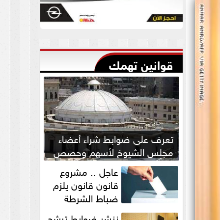
قوانين تهمك
تعرف على ضوابط شراء أعضاء
مجلس الشيوخ لأسهم وحصص
بالشركات
عاجل .. مشروع
قانون قانون يلزم
ضباط الشرطة
بالاستئذان لخوض
ننشر ضوابط ترشح