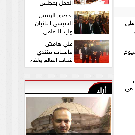
العمل بمجلس
الشيوخ برئاسة
بحضور الرئيس
المستشار عبد الوهاب...
على
السيسي النائبان
وليد التمامي
ومحمد ابوحجازي
علي هامش
يشاركان في قداس عيد...
شيوخ
فاعليات منتدي
شباب العالم ولقاء
النائب وليد التمامي
بالسفير...
 فى
أراء