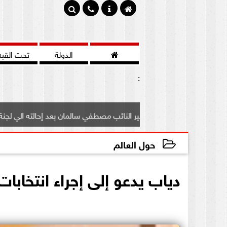

الدولة
تحت القبه
:
ف علي مصير النائب مصطفي سالمان بعد إحالته الي لجنة...
ب
حول العالم
2020-08-08 21:55:29
دياب يدعو إلى إجراء انتخابات