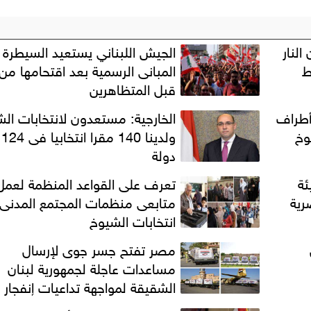
النار
الجيش اللبناني يستعيد السيطرة 
ط
المبانى الرسمية بعد اقتحامها من
قبل المتظاهرين
 أطراف
الخارجية: مستعدون لانتخابات ال
وخ
ولدينا 140 مقرا انتخابيا فى 124
دولة
ئة
تعرف على القواعد المنظمة لعمل
رية
متابعى منظمات المجتمع المدنى
انتخابات الشيوخ
مصر تفتح جسر جوى لإرسال
مساعدات عاجلة لجمهورية لبنان
الشقيقة لمواجهة تداعيات إنفجار
بيروت ...