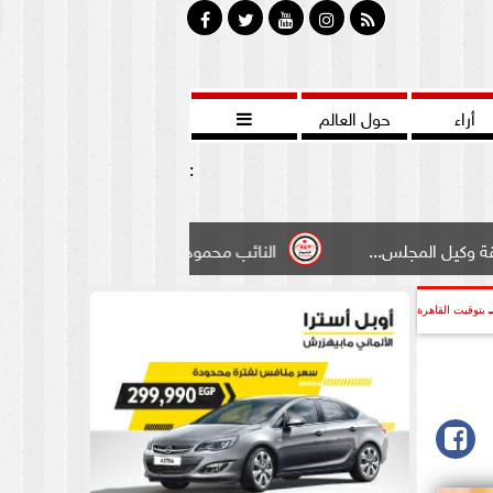
أراء
حول العالم

:
.
النائب محمود سامي ”لبوابة الشيوخ”طالبت بادخال تعديل 
بتوقيت القاهرة