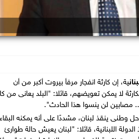
بنان
ية، إن كارثة انفجار مرفأ بيروت أكبر من أن
ارثة لا يمكن تعويضهم، قائلا: "البلد يعانى من كار
 مصابين لن ينسوا هذا الحادث".
ل وطنى ينقذ لبنان، مشددًا على أنه يمكنه البقاء
دولة اللبنانية، قائلا: "لبنان يعيش حالة طوارئ
بيروت نتيجة للفساد وسوء الإدارة لسنوات"، مؤكد