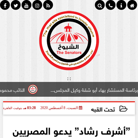
:
:
تشار بهاء أبو شقة وكيل المجلس...
النائب محمود سامي ”لب
تحت القبه
السبت، 8 أغسطس 2020
03:28 مـ
بتوقيت القاهرة
2020-08-08 15:28:16
”أشرف رشاد” يدعو المصريين