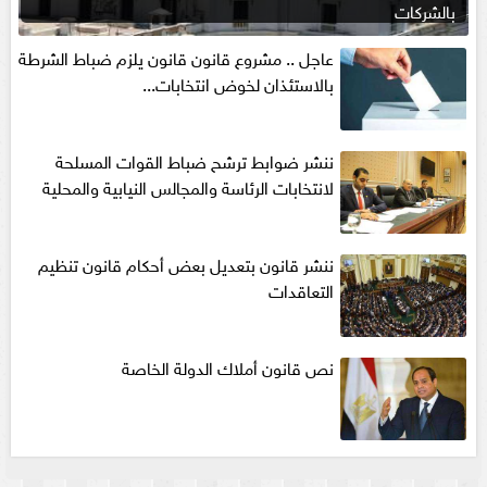
بالشركات
عاجل .. مشروع قانون قانون يلزم ضباط الشرطة
بالاستئذان لخوض انتخابات...
ننشر ضوابط ترشح ضباط القوات المسلحة
لانتخابات الرئاسة والمجالس النيابية والمحلية‎
ننشر قانون بتعديل بعض أحكام قانون تنظيم
التعاقدات
نص قانون أملاك الدولة الخاصة