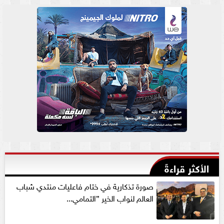
الأكثر قراءةً
صورة تذكارية في ختام فاعليات منتدي شباب
العالم لنواب الخير ”التمامي...