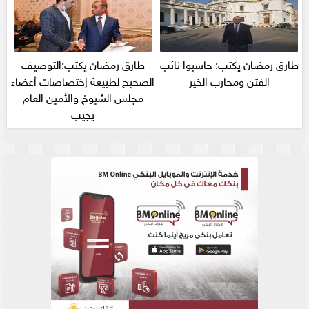
طارق رمضان يكتب: حاسبوا نائب
طارق رمضان يكتب:التوصيف
الفتن ومحارب الخير
الصحيح لطبيعة إختصاصات أعضاء
مجلس الشيوخ والأمين العام
يجيب