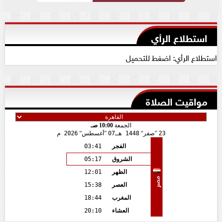
استطلاع الرأي
استطلاع الرأي: اضغط للتحميل
مواقيت الصلاة
الجمعة
10:00 صـ
23
صفر
1448 هـ
07
أغسطس
2026 م
الفجر
03:41
الشروق
05:17
الظهر
12:01
مصر
العصر
15:38
المغرب
18:44
العشاء
20:10