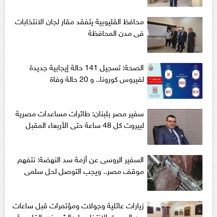
محافظ القليوبية يتفقد مقار لجان الانتخابات
فى مدن المحافظة
الصحة: تسجيل 141 حالة إيجابية جديدة
لفيروس كورونا.. و 20 حالة وفاة
سفير مصر بلبنان: طائرات مساعدات مصرية
لبيروت كل 48 ساعة حتى الأربعاء المقبل
السفير الروسى عن أزمة سد النهضة: نتفهم
موقف مصر.. ويجب التوصل لحل سلمى
زيارات عائلية وجولات ومؤتمرات قبل ساعات
من الصمت الانتخابى لـ «الشيوخ» بالقليوبية