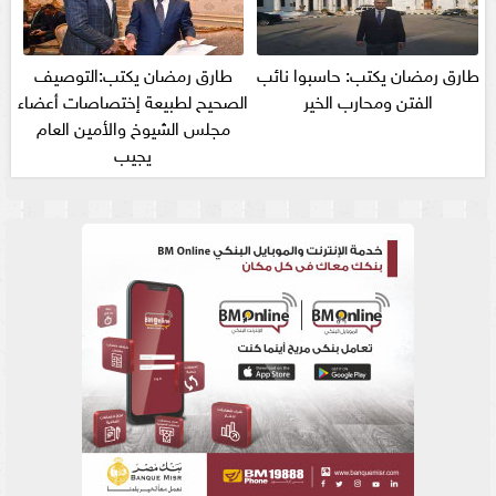
طارق رمضان يكتب: حاسبوا نائب
طارق رمضان يكتب:التوصيف
الفتن ومحارب الخير
الصحيح لطبيعة إختصاصات أعضاء
مجلس الشيوخ والأمين العام
يجيب