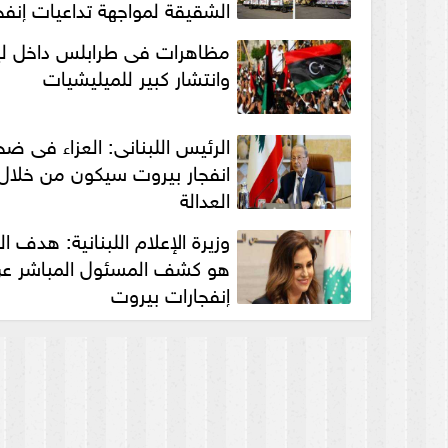
الشقيقة لمواجهة تداعيات إنفج
بيروت ...
مظاهرات فى طرابلس داخل ليب
وانتشار كبير للميليشيات
‏الرئيس اللبنانى: العزاء فى ضحا
انفجار بيروت سيكون من خلال
العدالة
وزيرة الإعلام اللبنانية: هدف ا
هو كشف المسئول المباشر ع
إنفجارات بيروت