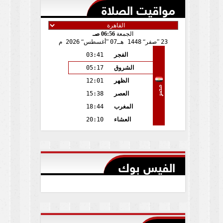
مواقيت الصلاة
الجمعة
06:56 صـ
23
صفر
1448 هـ
07
أغسطس
2026 م
الفجر
03:41
الشروق
05:17
الظهر
12:01
مصر
العصر
15:38
المغرب
18:44
العشاء
20:10
الفيس بوك