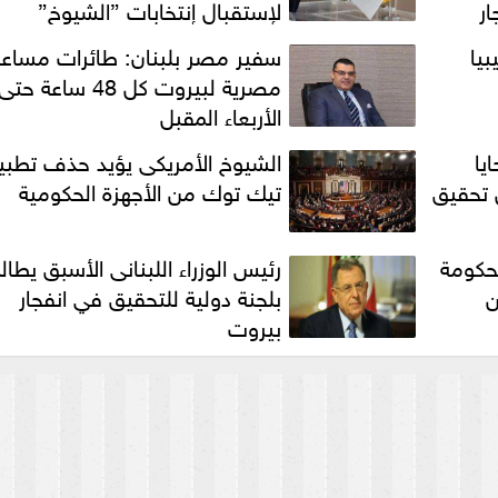
ار
لإستقبال إنتخابات ”الشيوخ”
يا
سفير مصر بلبنان: طائرات مساع
مصرية لبيروت كل 48 ساعة حتى
الأربعاء المقبل
يا
الشيوخ الأمريكى يؤيد حذف تطبي
 تحقيق
تيك توك من الأجهزة الحكومية
لحكومة
رئيس الوزراء اللبنانى الأسبق يطا
ن
بلجنة دولية للتحقيق في انفجار
بيروت