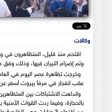
وكالات
اقتحم منذ قليل، المتظاهرون في و
وتم إضرام النيران فيها، وذلك وفق خبر
وخرجت تظاهرة عصر اليوم في العاصم
عقب انفجار في مرفأ بيروت أسفر عن مقتل أكثر من 0
واندلعت الاشتباكات بين المتظاهر
بالحجارة، وفيما ردت القوات الأمنية 
من اقتحام 3 وزارات وهى الخا