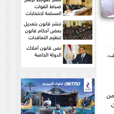
انتخابات...
ضباط القوات
المسلحة لانتخابات
الرئاسة والمجالس
ننشر قانون بتعديل
النيابية والمحلية‎
بعض أحكام قانون
تنظيم التعاقدات
نص قانون أملاك
ف،
الدولة الخاصة
من
ن