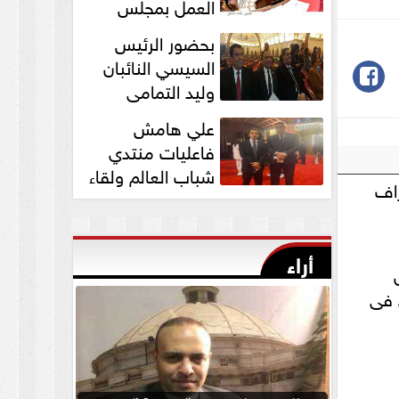
العمل بمجلس
الشيوخ برئاسة
بحضور الرئيس
المستشار عبد الوهاب...
السيسي النائبان
وليد التمامي
ومحمد ابوحجازي
علي هامش
يشاركان في قداس عيد...
فاعليات منتدي
شباب العالم ولقاء
راف
النائب وليد التمامي
بالسفير...
أراء
 فى