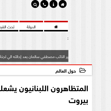

الدولة
تحت القبه
:
ف علي مصير النائب مصطفي سالمان بعد إحالته الي لجنة...
ب
حول العالم
2020-08-08 21:52:42
المتظاهرون اللبنانيون يشع
بيروت