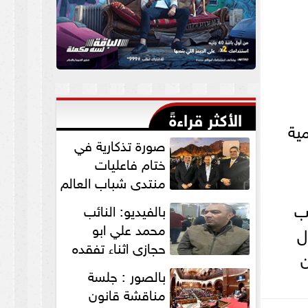
الأكثر قراءةً
ية
صورة تذكارية في
ختام فاعليات
منتدي شباب العالم
لنواب الخير
ب
بالفيديو: النائب
”التمامي...
محمد علي ابو
ل
حجازي اثناء تفقده
ن
القافلة الطبية
بالصور : جلسة
للكشف علي...
مناقشة قانون