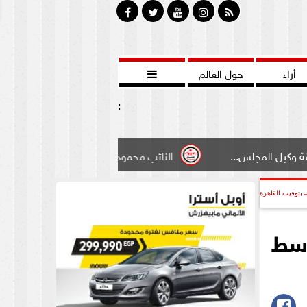
أراء
حول العالم

:
.
النائب محمود سامي ”لبوابة الشيوخ”طالبت بادخال تعديل ب
بتوقيت القاهرة
وسط