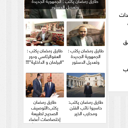
طارق رمضان يكتب : الجمهوية الجديدة
وتعديل الدستور
دات
ق
طارق رمضان يكتب :
طارق رمضان يكتب :
الجمهوية الجديدة
العفوالرئاسي ودور
وتعديل الدستور
”البرلمان و الداخلية”!!!
لب
طارق رمضان يكتب:
طارق رمضان
حاسبوا نائب الفتن
يكتب:التوصيف
ومحارب الخير
الصحيح لطبيعة
إختصاصات أعضاء
مجلس الشيوخ والأمين