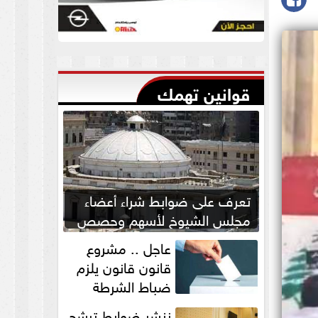
قوانين تهمك
تعرف على ضوابط شراء أعضاء
مجلس الشيوخ لأسهم وحصص
بالشركات
عاجل .. مشروع
قانون قانون يلزم
ضباط الشرطة
بالاستئذان لخوض
ننشر ضوابط ترشح