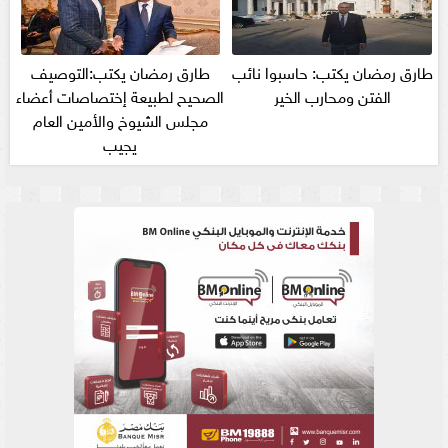
طارق رمضان يكتب: حاسبوا نائب
طارق رمضان يكتب:التوصيف
الفتن ومحارب الخير
الصحيح لطبيعة إختصاصات أعضاء
مجلس الشيوخ والأمين العام
يجيب