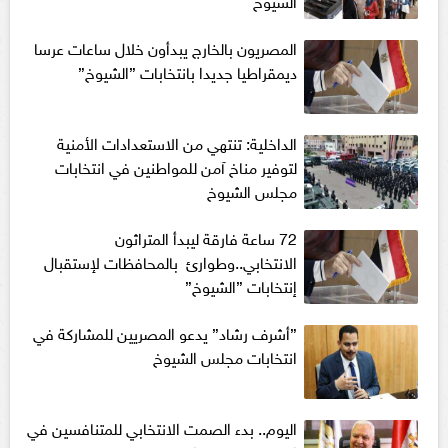
الشيوخ
المصريون بالخارج يبدأون خلال ساعات عرسا
ديمقراطيا جديدا بانتخابات ”الشيوخ”
الداخلية: تنتهي من الاستعدادات الأمنية
لتوفير مناخ آمن للمواطنين في انتخابات
مجلس الشيوخ
72 ساعة فارقة ليبدأ المتراثون
الانتخابي..وطوارئ بالمحافظات لإستقبال
إنتخابات ”الشيوخ”
”أشرف رشاد” يدعو المصريين للمشاركة في
انتخابات مجلس الشيوخ
اليوم.. بدء الصمت الانتخابي للمتنافسين في