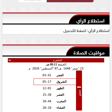
استطلاع الرأي
استطلاع الرأي: اضغط للتحميل
مواقيت الصلاة
الجمعة
09:11 صـ
23
صفر
1448 هـ
07
أغسطس
2026 م
الفجر
03:41
الشروق
05:17
الظهر
12:01
مصر
العصر
15:38
المغرب
18:44
العشاء
20:10