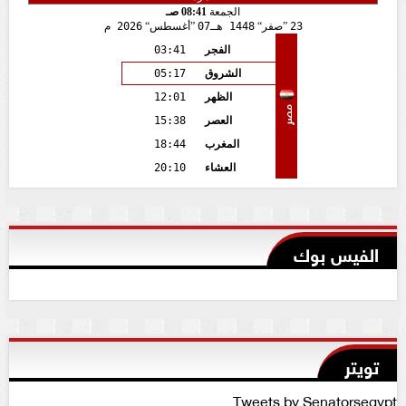
الجمعة
08:41 صـ
23
صفر
1448 هـ
07
أغسطس
2026 م
الفجر
03:41
الشروق
05:17
الظهر
12:01
مصر
العصر
15:38
المغرب
18:44
العشاء
20:10
الفيس بوك
تويتر
Tweets by Senatorsegypt