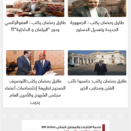
طارق رمضان يكتب : الجمهوية
طارق رمضان يكتب : العفوالرئاسي
الجديدة وتعديل الدستور
ودور ”البرلمان و الداخلية”!!!
طارق رمضان يكتب: حاسبوا نائب
طارق رمضان يكتب:التوصيف
الفتن ومحارب الخير
الصحيح لطبيعة إختصاصات أعضاء
مجلس الشيوخ والأمين العام
يجيب