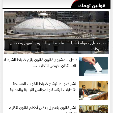
قوانين تهمك
تعرف على ضوابط شراء أعضاء مجلس الشيوخ لأسهم وحصص
بالشركات
عاجل .. مشروع قانون قانون يلزم ضباط الشرطة
بالاستئذان لخوض انتخابات...
ننشر ضوابط ترشح ضباط القوات المسلحة
لانتخابات الرئاسة والمجالس النيابية والمحلية‎
ننشر قانون بتعديل بعض أحكام قانون تنظيم