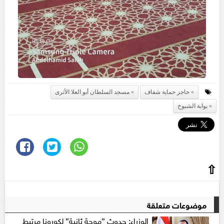
حاجز حماية شفاف
مسجد السلطان أبو العلا الأثرى
بوابة الشيوخ
⇧
موضوعات متعلقة
الوزراء: حدوث ”موجة ثانية” لكورونا مرتبط