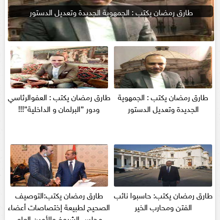
طارق رمضان يكتب : الجمهوية الجديدة وتعديل الدستور
طارق رمضان يكتب : الجمهوية
طارق رمضان يكتب : العفوالرئاسي
الجديدة وتعديل الدستور
ودور ”البرلمان و الداخلية”!!!
طارق رمضان يكتب: حاسبوا نائب
طارق رمضان يكتب:التوصيف
الفتن ومحارب الخير
الصحيح لطبيعة إختصاصات أعضاء
مجلس الشيوخ والأمين العام