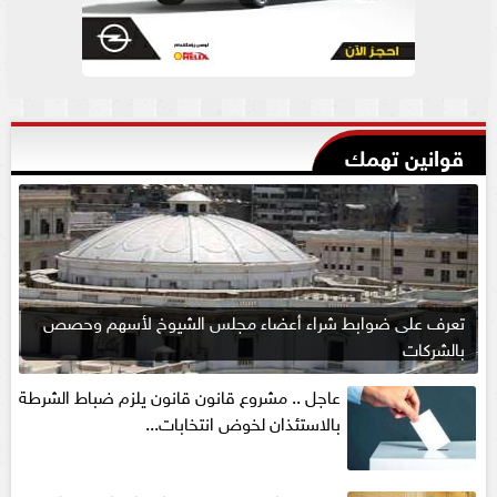
قوانين تهمك
تعرف على ضوابط شراء أعضاء مجلس الشيوخ لأسهم وحصص
بالشركات
عاجل .. مشروع قانون قانون يلزم ضباط الشرطة
بالاستئذان لخوض انتخابات...