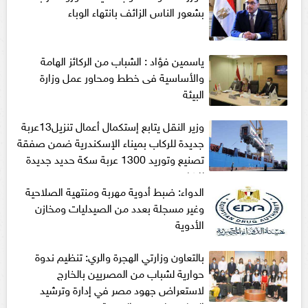
بشعور الناس الزائف بانتهاء الوباء
ياسمين فؤاد : الشباب من الركائز الهامة
والأساسية فى خطط ومحاور عمل وزارة
البيئة
وزير النقل يتابع إستكمال أعمال تنزيل13عربة
جديدة للركاب بميناء الإسكندرية ضمن صفقة
تصنيع وتوريد 1300 عربة سكة حديد جديدة
للركاب
الدواء: ضبط أدوية مهربة ومنتهية الصلاحية
وغير مسجلة بعدد من الصيدليات ومخازن
الأدوية
بالتعاون وزارتي الهجرة والري: تنظيم ندوة
حوارية لشباب من المصريين بالخارج
لاستعراض جهود مصر في إدارة وترشيد
المياه وملف سد النهضة