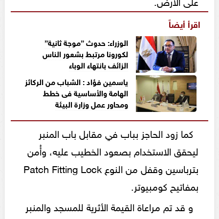
على الأرض.
اقرأ أيضاً
الوزراء: حدوث ”موجة ثانية”
لكورونا مرتبط بشعور الناس
الزائف بانتهاء الوباء
ياسمين فؤاد : الشباب من الركائز
الهامة والأساسية فى خطط
ومحاور عمل وزارة البيئة
كما زود الحاجز بباب في مقابل باب المنبر
ليحقق الاستخدام بصعود الخطيب عليه، وأُمن
بترباسين وقفل من النوع Patch Fitting Lock
بمفاتيح كومبيوتر.
و قد تم مراعاة القيمة الأثرية للمسجد والمنبر