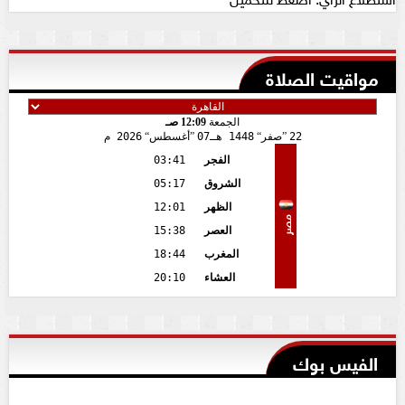
مواقيت الصلاة
الجمعة
12:09 صـ
22
صفر
1448 هـ
07
أغسطس
2026 م
الفجر
03:41
الشروق
05:17
الظهر
12:01
مصر
العصر
15:38
المغرب
18:44
العشاء
20:10
الفيس بوك