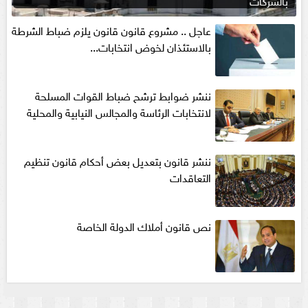
بالشركات
عاجل .. مشروع قانون قانون يلزم ضباط الشرطة
بالاستئذان لخوض انتخابات...
ننشر ضوابط ترشح ضباط القوات المسلحة
لانتخابات الرئاسة والمجالس النيابية والمحلية‎
ننشر قانون بتعديل بعض أحكام قانون تنظيم
التعاقدات
نص قانون أملاك الدولة الخاصة