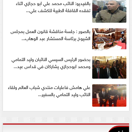
بالفيديو: النائب محمد علي ابو حجازي اثناء
تفقده القافلة الطبية للكشف علي...
بالصور : جلسة مناقشة قانون العمل بمجلس
الشيوخ برئاسة المستشار عبد الوهاب...
بحضور الرئيس السيسي النائبان وليد التمامي
ومحمد ابوحجازي يشاركان في قداس عيد...
علي هامش فاعليات منتدي شباب العالم ولقاء
النائب وليد التمامي بالسفير...