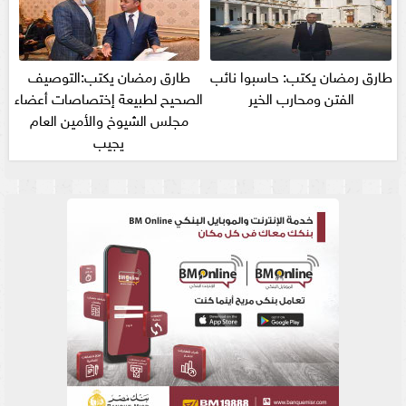
طارق رمضان يكتب: حاسبوا نائب
طارق رمضان يكتب:التوصيف
الفتن ومحارب الخير
الصحيح لطبيعة إختصاصات أعضاء
مجلس الشيوخ والأمين العام
يجيب