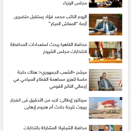
مجلس الوزراء
اليوم النائب محمد فؤاد يستقبل متضررى
أزمة ”المعاش المبكر”
محافظ القاهرة يبحث استعدادات المحافظة
لانتخابات مجلس الشيوخ
مرشح «الشعب الجمهوري»: هناك حاجة
ماسة لتعزيز مساهمة القطاع السياحي في
إجمالي الناتج القومي
سيناتور إيطالى: لابد من التحقيق فى انفجار
بيروت نتيجة حادث أم هجوم إرهابى
محافظ الشرقية: المشاركة بانتخابات