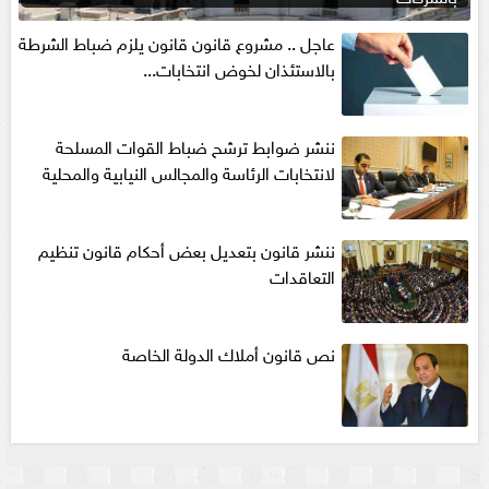
عاجل .. مشروع قانون قانون يلزم ضباط الشرطة
بالاستئذان لخوض انتخابات...
ننشر ضوابط ترشح ضباط القوات المسلحة
لانتخابات الرئاسة والمجالس النيابية والمحلية‎
ننشر قانون بتعديل بعض أحكام قانون تنظيم
التعاقدات
نص قانون أملاك الدولة الخاصة