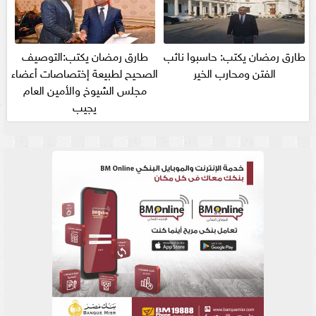
طارق رمضان يكتب: حاسبوا نائب
طارق رمضان يكتب:التوصيف
الفتن ومحارب الخير
الصحيح لطبيعة إختصاصات أعضاء
مجلس الشيوخ والأمين العام
يجيب