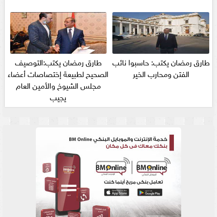
طارق رمضان يكتب: حاسبوا نائب
طارق رمضان يكتب:التوصيف
الفتن ومحارب الخير
الصحيح لطبيعة إختصاصات أعضاء
مجلس الشيوخ والأمين العام
يجيب