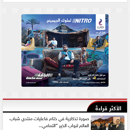
الأكثر قراءةً
صورة تذكارية في ختام فاعليات منتدي شباب
العالم لنواب الخير ”التمامي...