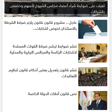
تعرف على ضوابط شراء أعضاء مجلس الشيوخ لأسهم وحصص
بالشركات
عاجل .. مشروع قانون قانون يلزم ضباط الشرطة
بالاستئذان لخوض انتخابات...
ننشر ضوابط ترشح ضباط القوات المسلحة
لانتخابات الرئاسة والمجالس النيابية والمحلية‎
ننشر قانون بتعديل بعض أحكام قانون تنظيم
التعاقدات
نص قانون أملاك الدولة الخاصة