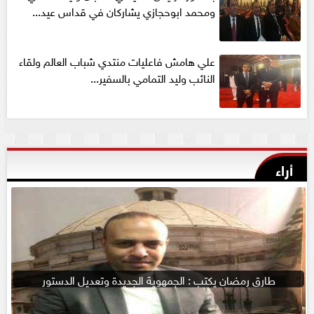
ومحمد ابوحجازي يشاركان في قداس عيد...
علي هامش فاعليات منتدي شباب العالم ولقاء
النائب وليد التمامي بالسفير...
أراء
طارق رمضان يكتب : الجمهوية الجديدة وتعديل الدستور