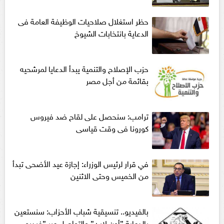
حظر استغلال صلاحيات الوظيفة العامة فى
الدعاية بانتخابات الشيوخ
حزب الإصلاح والتنمية يبدأ الدعايا لمرشحيه
بقائمة من أجل مصر
ترامب: سنحصل على لقاح ضد فيروس
كورونا فى وقت قياسى
في قرار لرئيس الوزراء: إجازة عيد الأضحى تبدأ
من الخميس وحتى الاثنين
بالفيديو.. تنسيقية شباب الأحزاب: سنستعين
بالدعاية ”أون لاين” والتواصل عبر ”فيديو