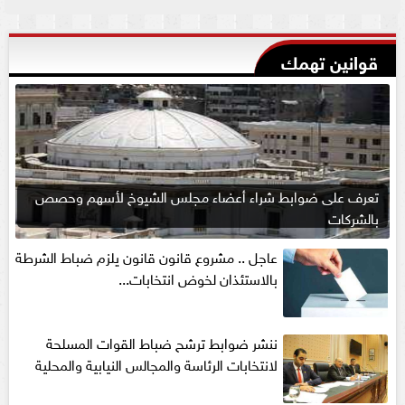
قوانين تهمك
تعرف على ضوابط شراء أعضاء مجلس الشيوخ لأسهم وحصص
بالشركات
عاجل .. مشروع قانون قانون يلزم ضباط الشرطة
بالاستئذان لخوض انتخابات...
ننشر ضوابط ترشح ضباط القوات المسلحة
لانتخابات الرئاسة والمجالس النيابية والمحلية‎