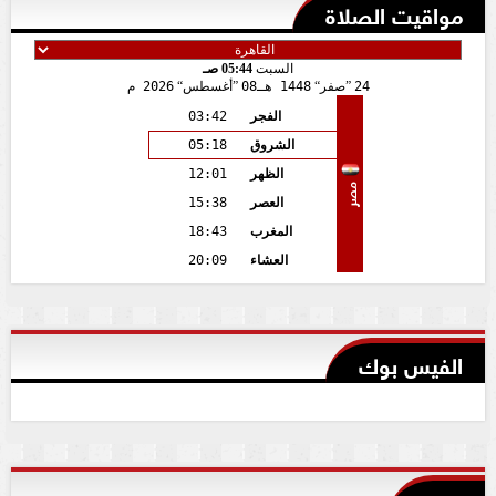
مواقيت الصلاة
السبت
05:44 صـ
24
صفر
1448 هـ
08
أغسطس
2026 م
الفجر
03:42
الشروق
05:18
الظهر
12:01
مصر
العصر
15:38
المغرب
18:43
العشاء
20:09
الفيس بوك