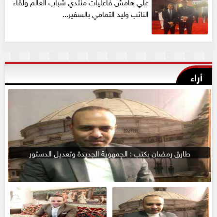
علي هامش فاعليات منتدي شباب العالم ولقاء
النائب وليد التمامي بالسفير...
أراء
طارق رمضان يكتب : الجمهوية الجديدة وتعديل الدستور