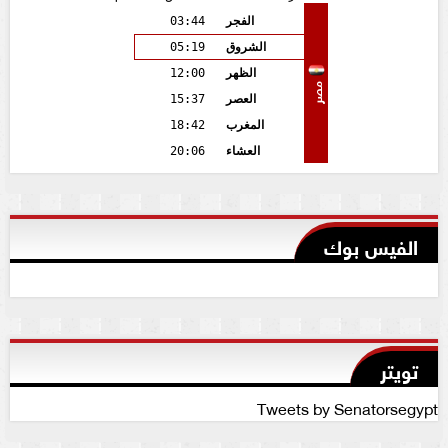
الفجر
03:44
الشروق
05:19
الظهر
12:00
مصر
العصر
15:37
المغرب
18:42
العشاء
20:06
الفيس بوك
تويتر
Tweets by Senatorsegypt