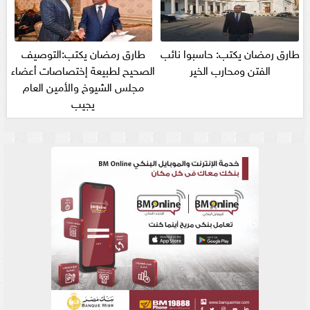
طارق رمضان يكتب: حاسبوا نائب
طارق رمضان يكتب:التوصيف
الفتن ومحارب الخير
الصحيح لطبيعة إختصاصات أعضاء
مجلس الشيوخ والأمين العام
يجيب