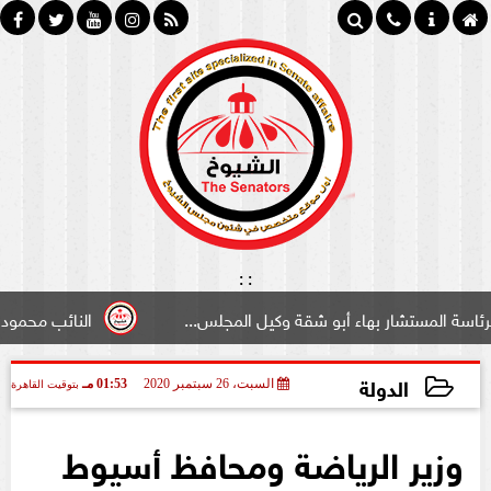
:
:
بهاء أبو شقة وكيل المجلس...
النائب محمود سامي ”لبوابة 
الدولة
السبت، 26 سبتمبر 2020
01:53 مـ
بتوقيت القاهرة
2020-09-26 13:53:27
وزير الرياضة ومحافظ أسيوط