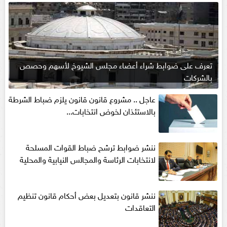
تعرف على ضوابط شراء أعضاء مجلس الشيوخ لأسهم وحصص
بالشركات
عاجل .. مشروع قانون قانون يلزم ضباط الشرطة
بالاستئذان لخوض انتخابات...
ننشر ضوابط ترشح ضباط القوات المسلحة
لانتخابات الرئاسة والمجالس النيابية والمحلية‎
ننشر قانون بتعديل بعض أحكام قانون تنظيم
التعاقدات