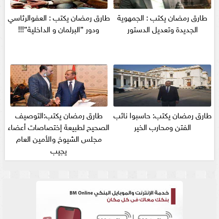
طارق رمضان يكتب : الجمهوية
طارق رمضان يكتب : العفوالرئاسي
الجديدة وتعديل الدستور
ودور ”البرلمان و الداخلية”!!!
طارق رمضان يكتب: حاسبوا نائب
طارق رمضان يكتب:التوصيف
الفتن ومحارب الخير
الصحيح لطبيعة إختصاصات أعضاء
مجلس الشيوخ والأمين العام
يجيب