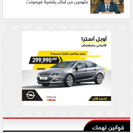
متهمين من لبنان بقضية فيرمونت
قوانين تهمك