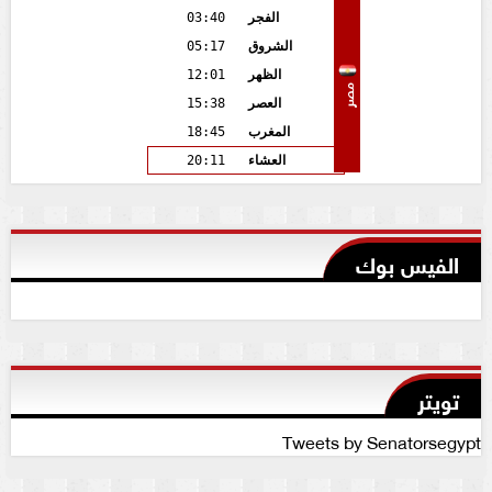
الفجر
03:40
الشروق
05:17
الظهر
12:01
مصر
العصر
15:38
المغرب
18:45
العشاء
20:11
الفيس بوك
تويتر
Tweets by Senatorsegypt