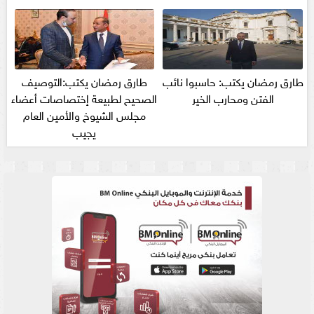
طارق رمضان يكتب: حاسبوا نائب
طارق رمضان يكتب:التوصيف
الفتن ومحارب الخير
الصحيح لطبيعة إختصاصات أعضاء
مجلس الشيوخ والأمين العام
يجيب