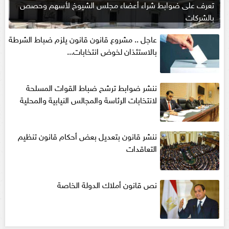
تعرف على ضوابط شراء أعضاء مجلس الشيوخ لأسهم وحصص
بالشركات
عاجل .. مشروع قانون قانون يلزم ضباط الشرطة
بالاستئذان لخوض انتخابات...
ننشر ضوابط ترشح ضباط القوات المسلحة
لانتخابات الرئاسة والمجالس النيابية والمحلية‎
ننشر قانون بتعديل بعض أحكام قانون تنظيم
التعاقدات
نص قانون أملاك الدولة الخاصة