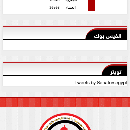
المغرب
18:43
العشاء
20:08
الفيس بوك
تويتر
Tweets by Senatorsegypt