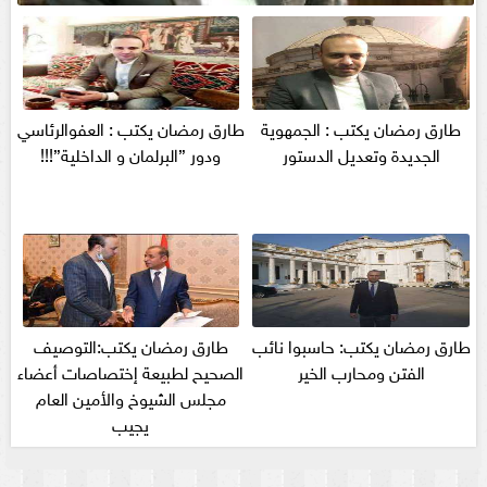
طارق رمضان يكتب : الجمهوية
طارق رمضان يكتب : العفوالرئاسي
الجديدة وتعديل الدستور
ودور ”البرلمان و الداخلية”!!!
طارق رمضان يكتب: حاسبوا نائب
طارق رمضان يكتب:التوصيف
الفتن ومحارب الخير
الصحيح لطبيعة إختصاصات أعضاء
مجلس الشيوخ والأمين العام
يجيب