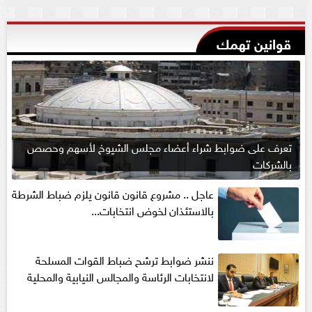
قوانين تهمك
تعرف على ضوابط شراء أعضاء مجلس الشيوخ لأسهم وحصص
بالشركات
عاجل .. مشروع قانون قانون يلزم ضباط الشرطة
بالاستئذان لخوض انتخابات...
ننشر ضوابط ترشح ضباط القوات المسلحة
لانتخابات الرئاسة والمجالس النيابية والمحلية‎