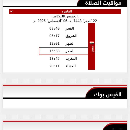
مواقيت الصلاة
الخميس
05:38 مـ
22
صفر
1448 هـ
06
أغسطس
2026 م
الفجر
03:40
الشروق
05:17
الظهر
12:01
مصر
العصر
15:38
المغرب
18:45
العشاء
20:11
الفيس بوك
تويتر