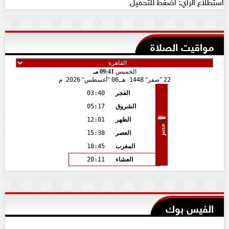
استطلاع الرأي: اضغط للتحميل
مواقيت الصلاة
الخميس
09:41 مـ
22
صفر
1448 هـ
06
أغسطس
2026 م
الفجر
03:40
الشروق
05:17
الظهر
12:01
مصر
العصر
15:38
المغرب
18:45
العشاء
20:11
الفيس بوك