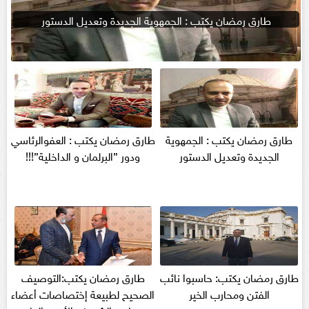
طارق رمضان يكتب : الجمهوية الجديدة وتعديل الدستور
طارق رمضان يكتب : الجمهوية
طارق رمضان يكتب : العفوالرئاسي
الجديدة وتعديل الدستور
ودور ”البرلمان و الداخلية”!!!
طارق رمضان يكتب: حاسبوا نائب
طارق رمضان يكتب:التوصيف
الفتن ومحارب الخير
الصحيح لطبيعة إختصاصات أعضاء