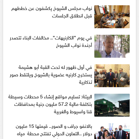
نواب مجلس الشيوخ يكشفون عن خططهم
قبل انطلاق الجلسات
في يوم ”الكارنيهات”.. مخالفات البناء تتصدر
أجندة نواب الشيوخ
في أول ظهور له تحت القبة أبو هشيمة
يستخرج كارنيه عضوية بالشيوخ ويلتقط صور
تذكارية
البيئة: تسليم مواقع إنشاء 5 محطات وسيطة
بتكلفة مالية 57.2 مليون جنية بمحافظات
قنا واسيوط والغربية
بالانفو جراف و الصور.. قيمتها 15 مليون
دولار ..التعاون الدولي تفتتح محطة مياه