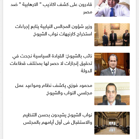
قادرون على كشف اكاذيب ” الارهابية ” ضد
مصر
وزير شؤون المجالس النيابية يتابع إجراءات
استخراج كارنيهات نواب الشيوخ
نائب بالشيوخ: القيادة السياسية نجحت في
تحقيق إنجازات لا حصر لها بمختلف قطاعات
الدولة
محمود فوزي يكشف نظام ومواعيد عمل
مجلسي النواب والشيوخ
نواب الشيوخ يشيدون بحسن التنظيم
والاستقبال فى أول أيامهم بالمجلس