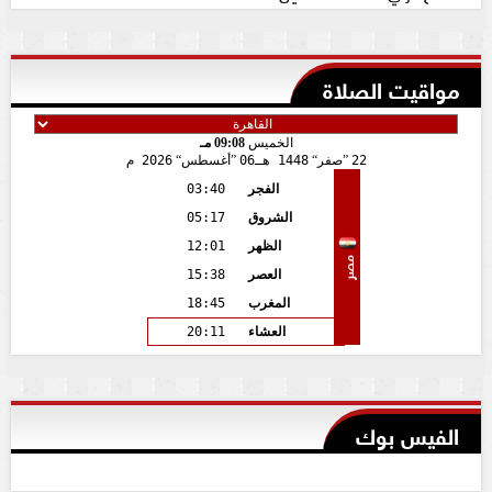
مواقيت الصلاة
الخميس
09:08 مـ
22
صفر
1448 هـ
06
أغسطس
2026 م
الفجر
03:40
الشروق
05:17
الظهر
12:01
مصر
العصر
15:38
المغرب
18:45
العشاء
20:11
الفيس بوك