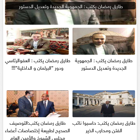
طارق رمضان يكتب : الجمهوية الجديدة وتعديل الدستور
طارق رمضان يكتب : الجمهوية
طارق رمضان يكتب : العفوالرئاسي
الجديدة وتعديل الدستور
ودور ”البرلمان و الداخلية”!!!
طارق رمضان يكتب: حاسبوا نائب
طارق رمضان يكتب:التوصيف
الفتن ومحارب الخير
الصحيح لطبيعة إختصاصات أعضاء
مجلس الشيوخ والأمين العام