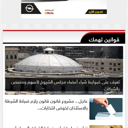
قوانين تهمك
تعرف على ضوابط شراء أعضاء مجلس الشيوخ لأسهم وحصص
بالشركات
عاجل .. مشروع قانون قانون يلزم ضباط الشرطة
بالاستئذان لخوض انتخابات...
ننشر ضوابط ترشح ضباط القوات المسلحة