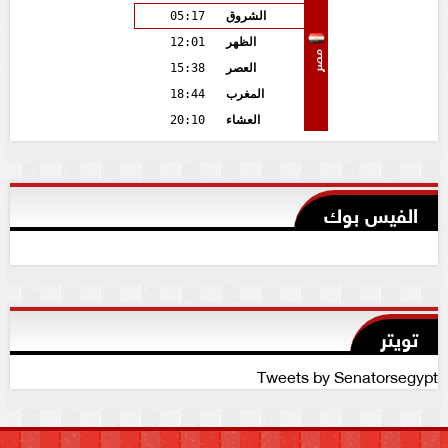
الشروق
05:17
الظهر
12:01
مصر
العصر
15:38
المغرب
18:44
العشاء
20:10
الفيس بوك
تويتر
Tweets by Senatorsegypt