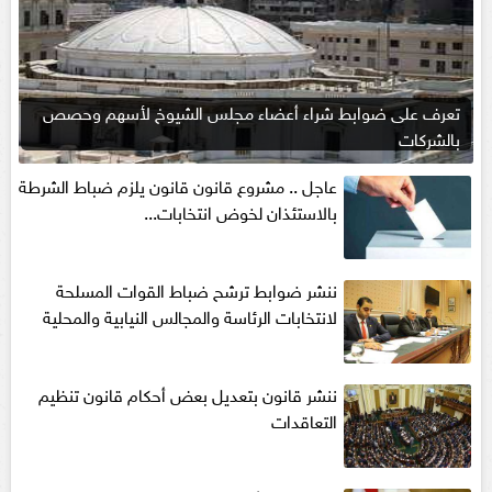
تعرف على ضوابط شراء أعضاء مجلس الشيوخ لأسهم وحصص
بالشركات
عاجل .. مشروع قانون قانون يلزم ضباط الشرطة
بالاستئذان لخوض انتخابات...
ننشر ضوابط ترشح ضباط القوات المسلحة
لانتخابات الرئاسة والمجالس النيابية والمحلية‎
ننشر قانون بتعديل بعض أحكام قانون تنظيم
التعاقدات