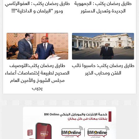
طارق رمضان يكتب : الجمهوية
طارق رمضان يكتب : العفوالرئاسي
الجديدة وتعديل الدستور
ودور ”البرلمان و الداخلية”!!!
طارق رمضان يكتب: حاسبوا نائب
طارق رمضان يكتب:التوصيف
الفتن ومحارب الخير
الصحيح لطبيعة إختصاصات أعضاء
مجلس الشيوخ والأمين العام
يجيب