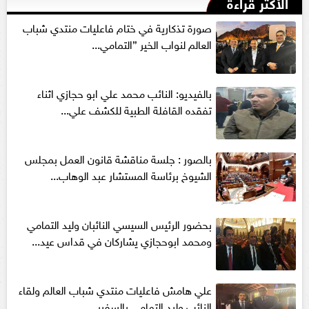
الأكثر قراءةً
صورة تذكارية في ختام فاعليات منتدي شباب
العالم لنواب الخير ”التمامي...
بالفيديو: النائب محمد علي ابو حجازي اثناء
تفقده القافلة الطبية للكشف علي...
بالصور : جلسة مناقشة قانون العمل بمجلس
الشيوخ برئاسة المستشار عبد الوهاب...
بحضور الرئيس السيسي النائبان وليد التمامي
ومحمد ابوحجازي يشاركان في قداس عيد...
علي هامش فاعليات منتدي شباب العالم ولقاء
النائب وليد التمامي بالسفير...