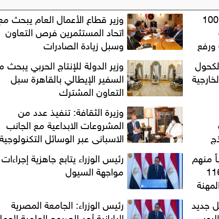
رئيس الوزراء: الدولة استثمرت 100
وزير قطاع الأعمال العام يبحث مع
اتحاد المستثمرين فرص التعاون
 ورفع
وسبل زيادة الصادرات
لكحول
وزير الدولة للإنتاج الحربي يبحث م
خارجية
السفير الإيطالي بالقاهرة سبل
التعاون المشترك
وزيرة الثقافة: تنفيذ عدد من
المشروعات الابداعية مع الجانب
ج
الاسبانى عبر الوسائل التكنولوجية
الحديثة
: تعيين 457 شاباً منهم
رئيس الوزراء يتابع جاهزية إجراءات
درات وإصدار 1166
مواجهة السيول
لمهنة
ل جديد
رئيس الوزراء: الجامعة المصرية
الرعب
اليابانية أحد الصروح العلمية العمل