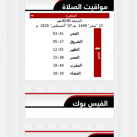
مواقيت الصلاة
الجمعة
02:03 صـ
22
صفر
1448 هـ
07
أغسطس
2026 م
الفجر
03:41
الشروق
05:17
الظهر
12:01
مصر
العصر
15:38
المغرب
18:44
العشاء
20:10
الفيس بوك