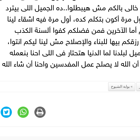
دونا علشان نقعد 150 سنة، خالى بالكم مش هيبطلوا..ده الجميل اللى بيترد
لى عملوه من 100 سنة اول مرة أكون بتكلم كده، أول مرة فيه اشقاء لينا
ام أما الآخرين فمن فضلكم كفوا ألسنة الكذب
رزقكم بيها للبناء والإصلاح مش لينا ليكم انتوا،
بلدنا لما الدنيا هتحتار فى اللى احنا بنعمله
أن الله لا يصلح عمل المفدسين واحنا أن شاء الله
بوابة الشيوخ