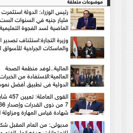
موضوعات متعلقة
مليار جنيه في السنوات الست
الماضية لسد الفجوة التعليمية
مستوى جودة التعليم
وزيرة التجارة:استئناف تصدير ا
والماسكات الجراحية للأسواق ال
المالية..لوفد منظمة الصحة
العالمية:الاستفادة من الخبرات
الدولية فى تطبيق أفضل نموذ
للرعاية الصحية بمصر
القوى العاملة
7 من ذوى الق
شهادة قياس المهارة ومزاولة ا
بأسيوط
مدبولى: من العام المقبل شك
للامتحانات هدفه إنهاء الفزع و