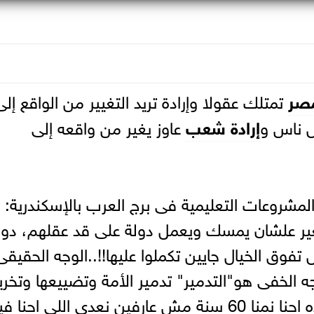
صر
تمتلك عقولا وإرادة تريد التغيير من الواقع إلى
ل ناس و
إرادة شعب
عاوز يغير من واقعه إلى
مشروعات التعليمية فى برج العرب بالإسكندرية:
يغير علشان يمسك ويعمل دولة على قد عقلهم، دول
تفوق الخيال جايين تكملوا عليها!!..الوجه الحقيقى
وجه الخفى هو"التدمير" تدمير الأمة وتضييعها وتخر
الناس واعادة المعسكرات واللاجئين ده احنا نمنا 60 سنة مش عارفين نعدى اللى احنا