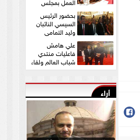
العمل بمجلس
الشيوخ برئاسة
بحضور الرئيس
المستشار عبد الوهاب...
السيسي النائبان
وليد التمامي
ومحمد ابوحجازي
علي هامش
يشاركان في قداس عيد...
فاعليات منتدي
شباب العالم ولقاء
النائب وليد التمامي
بالسفير...
أراء