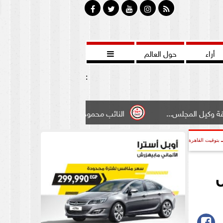
أراء
حول العالم

:
النائب محمود سامي ”لبوابة الشيوخ”طالبت بادخال تعديل بم
بتوقيت القاهرة