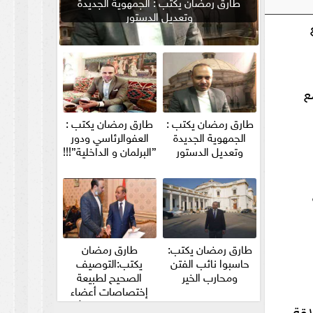
طارق رمضان يكتب : الجمهوية الجديدة
وتعديل الدستور
ع
طارق رمضان يكتب :
طارق رمضان يكتب :
الجمهوية الجديدة
العفوالرئاسي ودور
وتعديل الدستور
”البرلمان و الداخلية”!!!
طارق رمضان يكتب:
طارق رمضان
حاسبوا نائب الفتن
يكتب:التوصيف
ومحارب الخير
الصحيح لطبيعة
إختصاصات أعضاء
مجلس الشيوخ والأمين
اقة