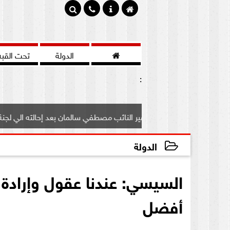

الدولة
تحت القبه
:
 علي مصير النائب مصطفي سالمان بعد إحالته الي لجنة...
با
الدولة
2020-09-16 15:24:55
السيسي: عندنا عقول وإرادة
أفضل