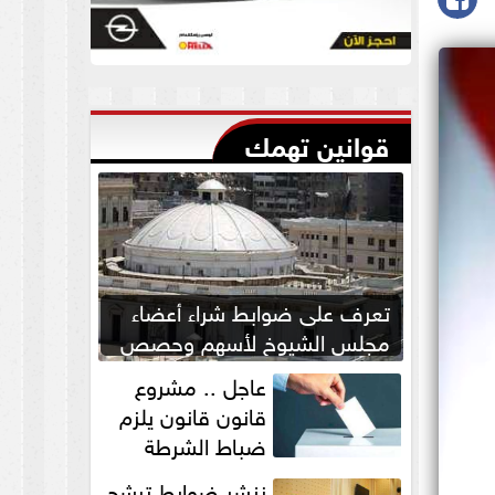
قوانين تهمك
تعرف على ضوابط شراء أعضاء
مجلس الشيوخ لأسهم وحصص
بالشركات
عاجل .. مشروع
قانون قانون يلزم
ضباط الشرطة
بالاستئذان لخوض
ننشر ضوابط ترشح