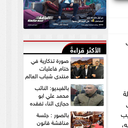
الأكثر قراءةً
صورة تذكارية في
ختام فاعليات
منتدي شباب العالم
لنواب الخير
بالفيديو: النائب
”التمامي...
ة
محمد علي ابو
حجازي اثناء تفقده
القافلة الطبية
يب
بالصور : جلسة
للكشف علي...
مناقشة قانون
 فيه،