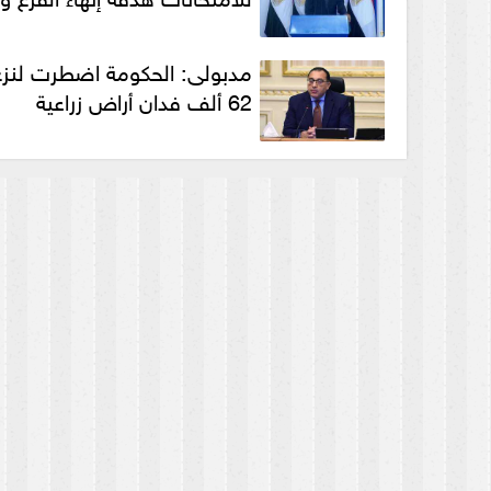
مدبولى: الحكومة اضطرت لنزع
62 ألف فدان أراض زراعية