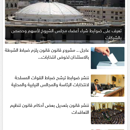
تعرف على ضوابط شراء أعضاء مجلس الشيوخ لأسهم وحصص
بالشركات
عاجل .. مشروع قانون قانون يلزم ضباط الشرطة
بالاستئذان لخوض انتخابات...
ننشر ضوابط ترشح ضباط القوات المسلحة
لانتخابات الرئاسة والمجالس النيابية والمحلية‎
ننشر قانون بتعديل بعض أحكام قانون تنظيم
التعاقدات