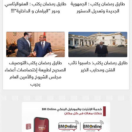
طارق رمضان يكتب : الجمهوية
طارق رمضان يكتب : العفوالرئاسي
الجديدة وتعديل الدستور
ودور ”البرلمان و الداخلية”!!!
طارق رمضان يكتب: حاسبوا نائب
طارق رمضان يكتب:التوصيف
الفتن ومحارب الخير
الصحيح لطبيعة إختصاصات أعضاء
مجلس الشيوخ والأمين العام
يجيب