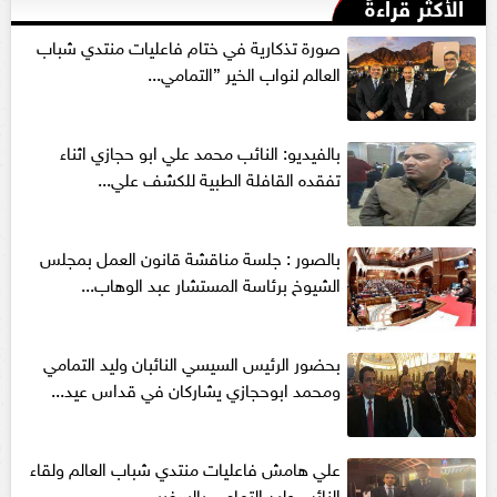
الأكثر قراءةً
صورة تذكارية في ختام فاعليات منتدي شباب
العالم لنواب الخير ”التمامي...
بالفيديو: النائب محمد علي ابو حجازي اثناء
تفقده القافلة الطبية للكشف علي...
بالصور : جلسة مناقشة قانون العمل بمجلس
الشيوخ برئاسة المستشار عبد الوهاب...
بحضور الرئيس السيسي النائبان وليد التمامي
ومحمد ابوحجازي يشاركان في قداس عيد...
علي هامش فاعليات منتدي شباب العالم ولقاء
النائب وليد التمامي بالسفير...