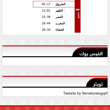
الشروق
05:17
الظهر
12:01
مصر
العصر
15:38
المغرب
18:44
العشاء
20:10
الفيس بوك
تويتر
Tweets by Senatorsegypt