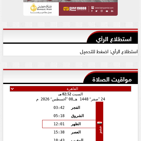
استطلاع الرأي
استطلاع الرأي: اضغط للتحميل
مواقيت الصلاة
السبت
02:52 مـ
24
صفر
1448 هـ
08
أغسطس
2026 م
الفجر
03:42
الشروق
05:18
الظهر
12:01
مصر
العصر
15:38
المغرب
18:43