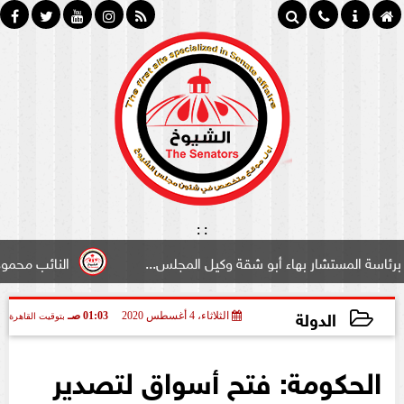
:
:
تشار بهاء أبو شقة وكيل المجلس...
النائب محمود سامي ”لب
الدولة
الثلاثاء، 4 أغسطس 2020
01:03 صـ
بتوقيت القاهرة
2020-08-04 01:03:29
الحكومة: فتح أسواق لتصدير