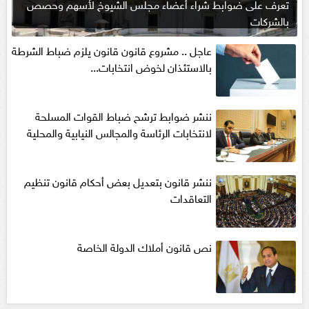
تعرف على ضوابط شراء أعضاء مجلس الشيوخ لأسهم وحصص
بالشركات
عاجل .. مشروع قانون قانون يلزم ضباط الشرطة
بالاستئذان لخوض انتخابات...
ننشر ضوابط ترشح ضباط القوات المسلحة
لانتخابات الرئاسة والمجالس النيابية والمحلية‎
ننشر قانون بتعديل بعض أحكام قانون تنظيم
التعاقدات
نص قانون أملاك الدولة الخاصة