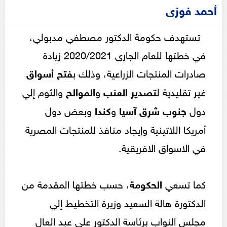
أحمد فوزى
تستهدف حكومة الدكتور مصطفي مدبولي،
في خطتها للعام الجارى 2020/2021 زيادة
صادرات المنتجات الزراعية، وذلك ب
فتح أسواق
غير تقليدية ل
تصدير العنب
و
الموالح
والثوم إلي
دول
جنوب شرق آسيا
و
كندا
وبعض دول
أمريكا اللاتينية وإيجاد منافذ للمنتجات المصرية
في الاسواق الافريقية.
كما تسعي
الحكومة
، حسب خطتها المقدمة من
الدكتورة هالة السعيد وزيرة التخطيط إلي
مجلس النواب برئاسة الدكتور علي عبد العال