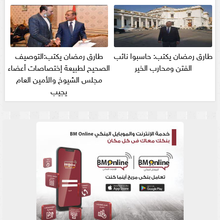
طارق رمضان يكتب: حاسبوا نائب
طارق رمضان يكتب:التوصيف
الفتن ومحارب الخير
الصحيح لطبيعة إختصاصات أعضاء
مجلس الشيوخ والأمين العام
يجيب