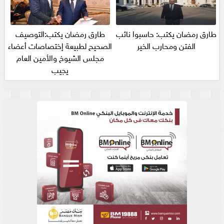
طارق رمضان يكتب: حاسبوا نائب
طارق رمضان يكتب:التوصيف
الفتن ومحارب الخير
الصحيح لطبيعة إختصاصات أعضاء
مجلس الشيوخ والأمين العام
يجيب