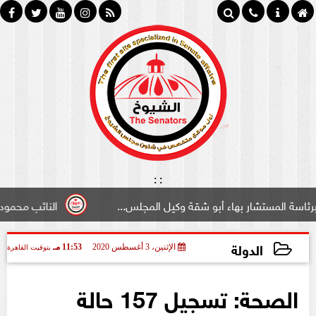
:
:
تشار بهاء أبو شقة وكيل المجلس...
النائب محمود سامي ”لب
الدولة
الإثنين، 3 أغسطس 2020
11:53 مـ
بتوقيت القاهرة
2020-08-03 23:53:08
الصحة: تسجيل 157 حالة