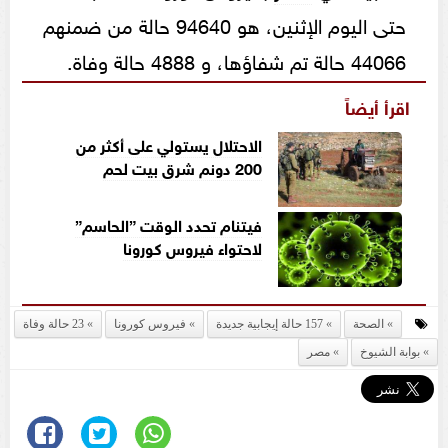
حتى اليوم الإثنين، هو 94640 حالة من ضمنهم
44066 حالة تم شفاؤها، و 4888 حالة وفاة.
اقرأ أيضاً
الاحتلال يستولي على أكثر من
200 دونم شرق بيت لحم
فيتنام تحدد الوقت ”الحاسم”
لاحتواء فيروس كورونا
الصحة
157 حالة إيجابية جديدة
فيروس كورونا
23 حالة وفاة
بوابة الشيوخ
مصر