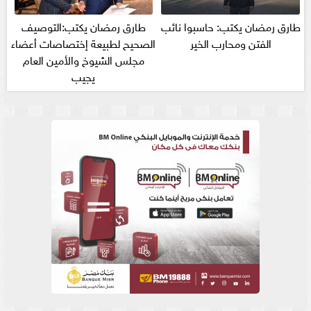
طارق رمضان يكتب: حاسبوا نائب
طارق رمضان يكتب:التوصيف
الفتن ومحارب الخير
الصحيح لطبيعة إختصاصات أعضاء
مجلس الشيوخ والأمين العام
يجيب