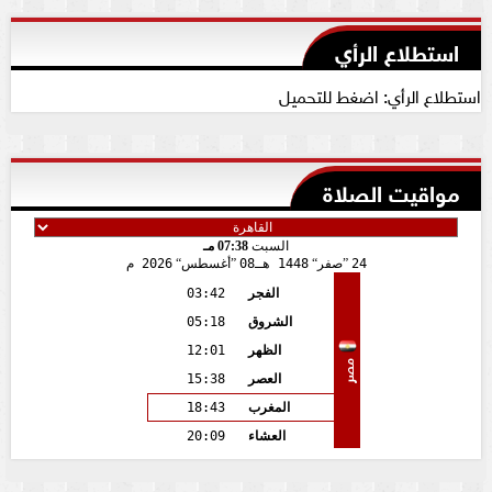
استطلاع الرأي
استطلاع الرأي: اضغط للتحميل
مواقيت الصلاة
السبت
07:38 مـ
24
صفر
1448 هـ
08
أغسطس
2026 م
الفجر
03:42
الشروق
05:18
الظهر
12:01
مصر
العصر
15:38
المغرب
18:43
العشاء
20:09