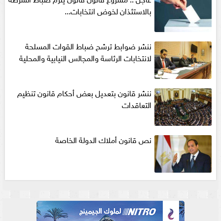
بالاستئذان لخوض انتخابات...
ننشر ضوابط ترشح ضباط القوات المسلحة
لانتخابات الرئاسة والمجالس النيابية والمحلية‎
ننشر قانون بتعديل بعض أحكام قانون تنظيم
التعاقدات
نص قانون أملاك الدولة الخاصة