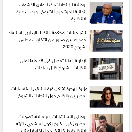
الوطنية للإنتخابات: غدا إعلان الكشوف
النهائية للمرشحين للشيوخ.. وبدء الدعاية
الانتخابية
ننشر حيثيات محكمة القضاء الإدارى باستبعاد
أحمد حسين صبور من انتخابات مجلس
الشيوخ 2020
الإدارية العليا تفصل فى 78 طعنا على
انتخابات الشيوخ خلال ساعات
وزيرة الهجرة تشكل غرفة لتلقى استفسارات
المصريين بالخارج حول انتخابات الشيوخ
الوطنى للاستشارات البرلمانية: تصويت
المصرى فى الخارج يكون لمرشحي دائرته
الانتخابية طبقا لآخر محل إقامة له ثابت