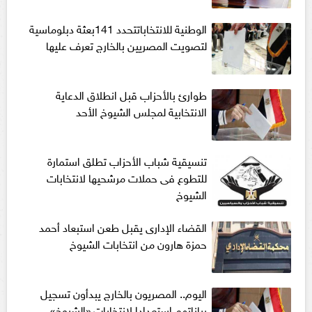
الوطنية للانتخاباتتحدد 141بعثة دبلوماسية
لتصويت المصريين بالخارج تعرف عليها
طوارئ بالأحزاب قبل انطلاق الدعاية
الانتخابية لمجلس الشيوخ الأحد
تنسيقية شباب الأحزاب تطلق استمارة
للتطوع فى حملات مرشحيها لانتخابات
الشيوخ
القضاء الإدارى يقبل طعن استبعاد أحمد
حمزة هارون من انتخابات الشيوخ
اليوم.. المصريون بالخارج يبدأون تسجيل
بياناتهم استعدادا لانتخابات «الشيوخ»