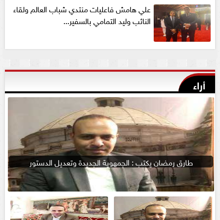
علي هامش فاعليات منتدي شباب العالم ولقاء
النائب وليد التمامي بالسفير...
أراء
طارق رمضان يكتب : الجمهوية الجديدة وتعديل الدستور