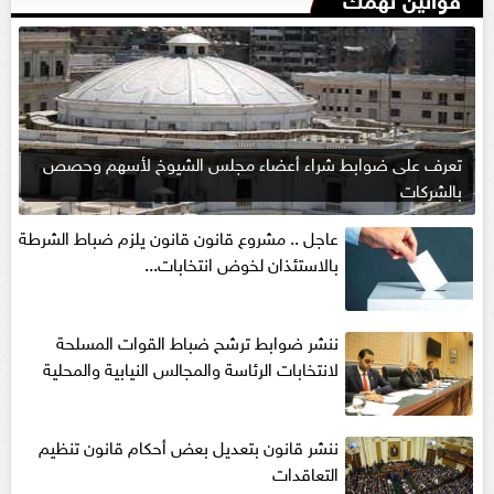
تعرف على ضوابط شراء أعضاء مجلس الشيوخ لأسهم وحصص
بالشركات
عاجل .. مشروع قانون قانون يلزم ضباط الشرطة
بالاستئذان لخوض انتخابات...
ننشر ضوابط ترشح ضباط القوات المسلحة
لانتخابات الرئاسة والمجالس النيابية والمحلية‎
ننشر قانون بتعديل بعض أحكام قانون تنظيم
التعاقدات