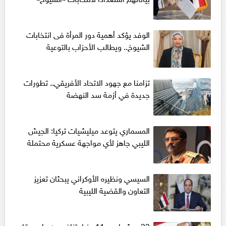
الوفد يؤكد أهمية دور المرأة فى انتخابات
الشيوخ.. ويطالب الأحزاب بالتوعية
تزامنا مع جهود الاتحاد الأفريقي.. تطورات
جديدة في أزمة سد النهضة
المسماري يتوعد ميليشيات تركيا: الجيش
الليبي جاهز لأي مواجهة عسكرية محتملة
السيسي ونظيره الأوكراني يبحثان تعزيز
التعاون والقضية الليبية
33 مرشحا من 11 حزبا يتنافسون على مقاعد