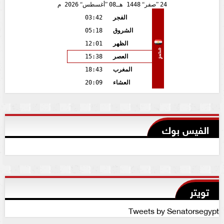
24
صفر
1448 هـ
08
أغسطس
2026 م
الفجر
03:42
الشروق
05:18
الظهر
12:01
مصر
العصر
15:38
المغرب
18:43
العشاء
20:09
الفيس بوك
تويتر
Tweets by Senatorsegypt