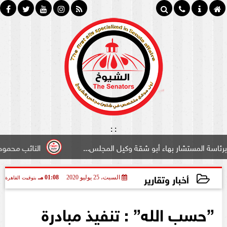
:
:
شار بهاء أبو شقة وكيل المجلس...
النائب محمود سامي ”لبو
أخبار وتقارير
السبت، 25 يوليو 2020
01:08 مـ
بتوقيت القاهرة
2020-07-25 13:08:53
”حسب الله” : تنفيذ مبادرة