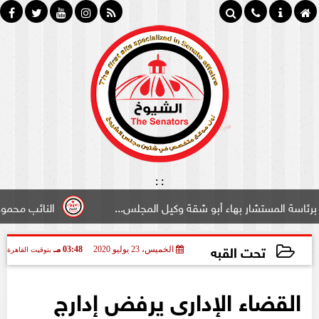
:
:
شار بهاء أبو شقة وكيل المجلس...
النائب محمود سامي ”لبو
تحت القبه
الخميس، 23 يوليو 2020
03:48 مـ
بتوقيت القاهرة
2020-07-23 15:48:35
القضاء الإدارى يرفض إدارج