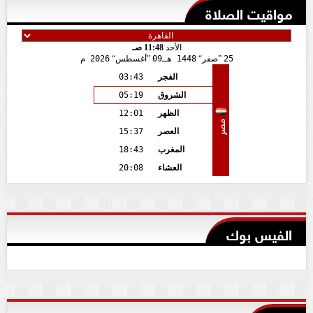
مواقيت الصلاة
الأحد
11:48 صـ
25
صفر
1448 هـ
09
أغسطس
2026 م
الفجر
03:43
الشروق
05:19
الظهر
12:01
مصر
العصر
15:37
المغرب
18:43
العشاء
20:08
الفيس بوك