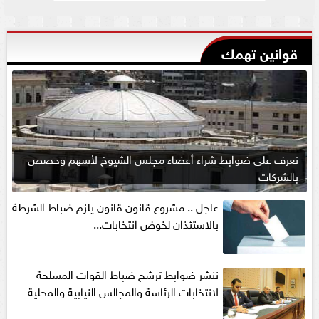
قوانين تهمك
تعرف على ضوابط شراء أعضاء مجلس الشيوخ لأسهم وحصص
بالشركات
عاجل .. مشروع قانون قانون يلزم ضباط الشرطة
بالاستئذان لخوض انتخابات...
ننشر ضوابط ترشح ضباط القوات المسلحة
لانتخابات الرئاسة والمجالس النيابية والمحلية‎