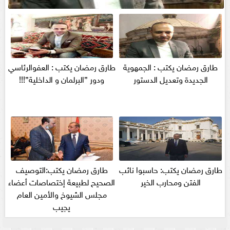
طارق رمضان يكتب : الجمهوية
طارق رمضان يكتب : العفوالرئاسي
الجديدة وتعديل الدستور
ودور ”البرلمان و الداخلية”!!!
طارق رمضان يكتب: حاسبوا نائب
طارق رمضان يكتب:التوصيف
الفتن ومحارب الخير
الصحيح لطبيعة إختصاصات أعضاء
مجلس الشيوخ والأمين العام
يجيب