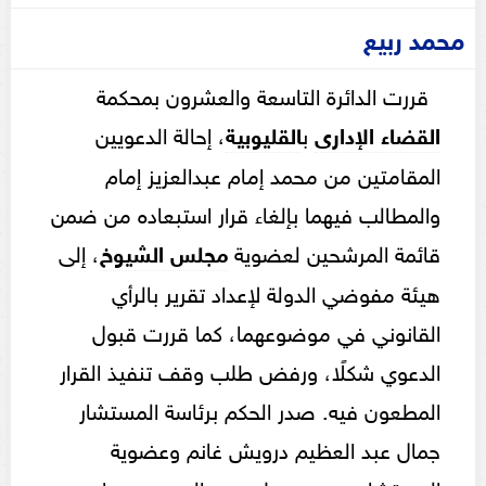
محمد ربيع
قررت الدائرة التاسعة والعشرون بمحكمة
القضاء الإدارى
ب
القليوبية
، إحالة الدعويين
المقامتين من محمد إمام عبدالعزيز إمام
والمطالب فيهما بإلغاء قرار استبعاده من ضمن
قائمة المرشحين لعضوية
مجلس
الشيوخ
، إلى
هيئة مفوضي الدولة لإعداد تقرير بالرأي
القانوني في موضوعهما، كما قررت قبول
الدعوي شكلًا، ورفض طلب وقف تنفيذ القرار
المطعون فيه. صدر الحكم برئاسة المستشار
جمال عبد العظيم درويش غانم وعضوية
المستشارين محمد على عبد المجيد دويدار و