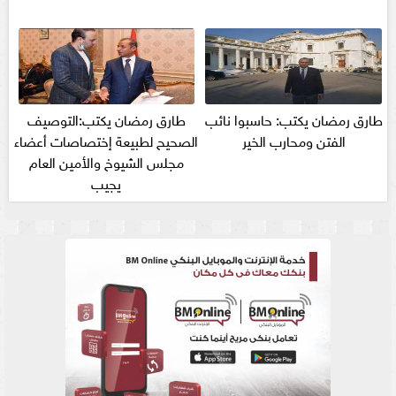
طارق رمضان يكتب: حاسبوا نائب
طارق رمضان يكتب:التوصيف
الفتن ومحارب الخير
الصحيح لطبيعة إختصاصات أعضاء
مجلس الشيوخ والأمين العام
يجيب