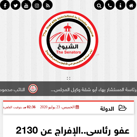
:
:
تشار بهاء أبو شقة وكيل المجلس...
النائب محمود سامي ”لب
الدولة
الخميس، 23 يوليو 2020
02:36 مـ
بتوقيت القاهرة
2020-07-23 14:36:52
عفو رئاسى..الإفراج عن 2130