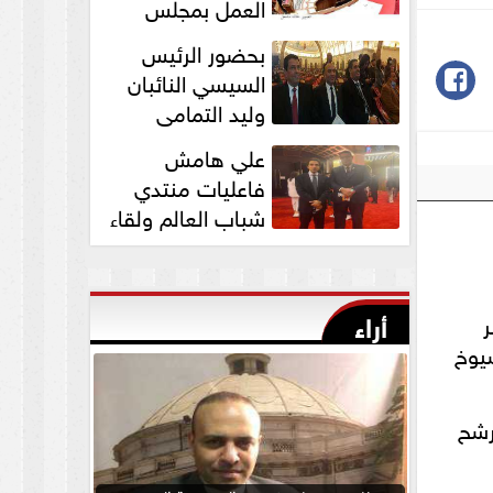
العمل بمجلس
الشيوخ برئاسة
بحضور الرئيس
المستشار عبد الوهاب...
السيسي النائبان
وليد التمامي
ومحمد ابوحجازي
علي هامش
يشاركان في قداس عيد...
فاعليات منتدي
شباب العالم ولقاء
النائب وليد التمامي
بالسفير...
أراء
يوخ
رشح