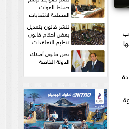
انتخابات...
ضباط القوات
المسلحة لانتخابات
الرئاسة والمجالس
ننشر قانون بتعديل
النيابية والمحلية‎
يب
بعض أحكام قانون
تنظيم التعاقدات
ها
نص قانون أملاك
الدولة الخاصة
دة
وة