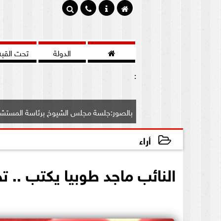

الدولة
تحت القبه
:
بالصور:جلسة مجلس الشيوخ برئاسة المستشار بهاء أبو شقة وك
أراء
2020-07-04 13:29:29
النائب ماجد طوبيا يكتب .. 