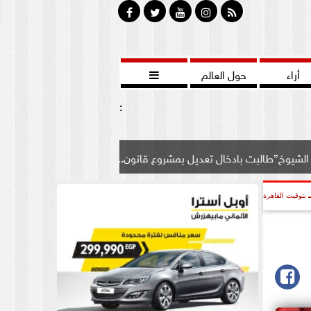
أراء
حول العالم

:
دخال تعديل بمشروع قانون...
تنشر ”بوابة الشيوخ” طلب المناق
بتوقيت القاهرة