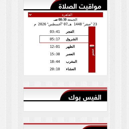
مواقيت الصلاة
الجمعة
08:30 صـ
23
صفر
1448 هـ
07
أغسطس
2026 م
الفجر
03:41
الشروق
05:17
الظهر
12:01
مصر
العصر
15:38
المغرب
18:44
العشاء
20:10
الفيس بوك