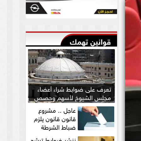
قوانين تهمك
تعرف على ضوابط شراء أعضاء
مجلس الشيوخ لأسهم وحصص
بالشركات
عاجل .. مشروع
قانون قانون يلزم
ضباط الشرطة
بالاستئذان لخوض
ننشر ضوابط ترشح