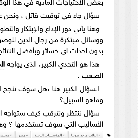
بعض الاحتياجات المادية في هذا ال
سؤال جاء في توقيت قاتل ، ونحن على
وهنا يأتي دور الإداع والإبتكار والت
ووسائل مبتكرة من رجال الدين للوصول 
بدون احداث اى خسائر وبأفضل النتائج
هذا هو التحدي الكبير، الذى يواجه
ال
الصعب .
السؤال الكبير هنا ،هل سوف تنجح 
وماهو السبيل؟
سؤال ننتظر ونترقب كيف ستواجه ال
الأساليب التي سوف تستخدمها ؟ وهل
النائب ماجد طوبيا
المؤسسات الدينية
مصر
مجلس 