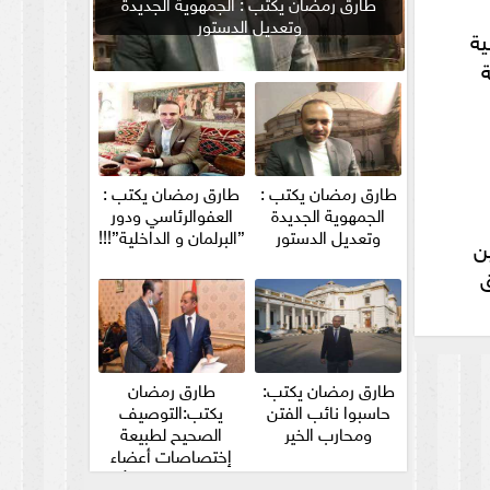
طارق رمضان يكتب : الجمهوية الجديدة
وتعديل الدستور
جابية
8 حالة
طارق رمضان يكتب :
طارق رمضان يكتب :
الجمهوية الجديدة
العفوالرئاسي ودور
وتعديل الدستور
”البرلمان و الداخلية”!!!
ن
طارق رمضان يكتب:
طارق رمضان
حاسبوا نائب الفتن
يكتب:التوصيف
ومحارب الخير
الصحيح لطبيعة
إختصاصات أعضاء
مجلس الشيوخ والأمين