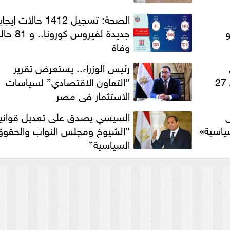
الصحة: تسجيل 1412 حالات إي
جديدة لفيروس كورونا.. و 1
وفاة
رئيس الوزراء.. يستعرض تقرير
لمجلس الوزراء خلال الفترة من 27
”التعاون الاقتصادي” لسياسات
الاستثمار في مصر
ى
السيسي يصدق على تعديل قواني
ياسية»
”الشيوخ ومجلس النواب والحقوق
السياسية”