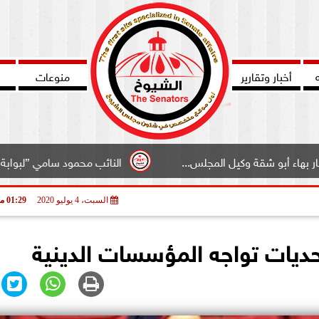
أخبار وتقارير
منوعات
يل المجلس...
النائب محمود سامي ”لبوابة الشيوخ”طالبت با
السبت، 4 يوليو 2020
01:29 مـ
تحديات تواجه المؤسسات الدينية