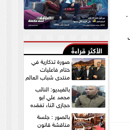
.
الأكثر قراءةً
صورة تذكارية في
ختام فاعليات
منتدي شباب العالم
لنواب الخير
بالفيديو: النائب
”التمامي...
محمد علي ابو
حجازي اثناء تفقده
القافلة الطبية
بالصور : جلسة
للكشف علي...
مناقشة قانون