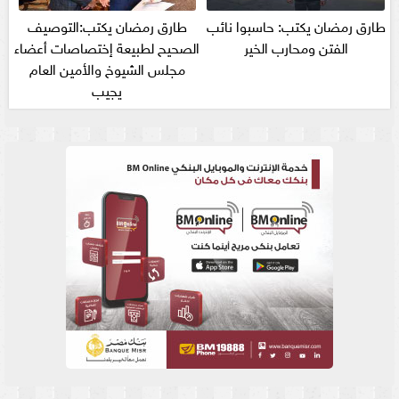
طارق رمضان يكتب: حاسبوا نائب
طارق رمضان يكتب:التوصيف
الفتن ومحارب الخير
الصحيح لطبيعة إختصاصات أعضاء
مجلس الشيوخ والأمين العام
يجيب