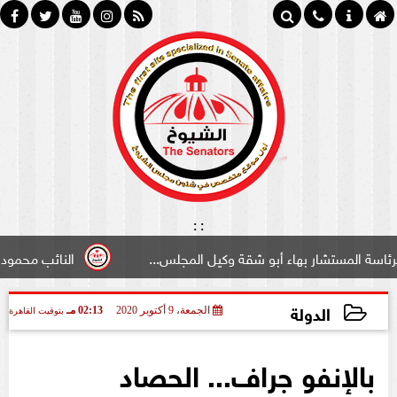
:
:
اء أبو شقة وكيل المجلس...
النائب محمود سامي ”لبوابة الش
الدولة
الجمعة، 9 أكتوبر 2020
02:13 مـ
بتوقيت القاهرة
2020-10-09 14:13:14
بالإنفو جراف... الحصاد