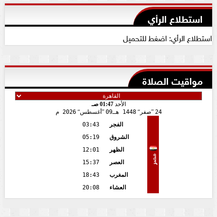
استطلاع الرأي
استطلاع الرأي: اضغط للتحميل
مواقيت الصلاة
الأحد
01:47 صـ
24
صفر
1448 هـ
09
أغسطس
2026 م
الفجر
03:43
الشروق
05:19
الظهر
12:01
مصر
العصر
15:37
المغرب
18:43
العشاء
20:08