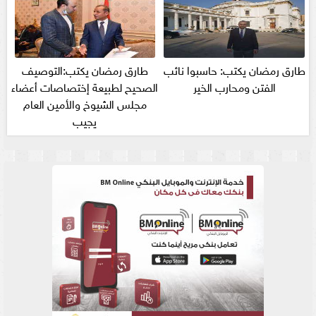
طارق رمضان يكتب: حاسبوا نائب
طارق رمضان يكتب:التوصيف
الفتن ومحارب الخير
الصحيح لطبيعة إختصاصات أعضاء
مجلس الشيوخ والأمين العام
يجيب