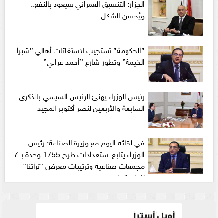
الجزار: التنسيق العمراني سيعود بالنفع..
ويُحسن الشكل
”الحكومة” تستجيب لاستغاثات أهالي ”شبرا
الخيمة” وتطور شارع ”أحمد عرابي”
رئيس الوزراء يهنئ الرئيس السيسي بالذكرى
السابعة والأربعين لنصر أكتوبر المجيد
في لقائه اليوم مع وزيرة الصناعة: رئيس
الوزراء يتابع استعدادات طرح 1755 وحدة بـ 7
مجمعات صناعية وترتيبات معرض ”تراثنا”
للعام الجاري