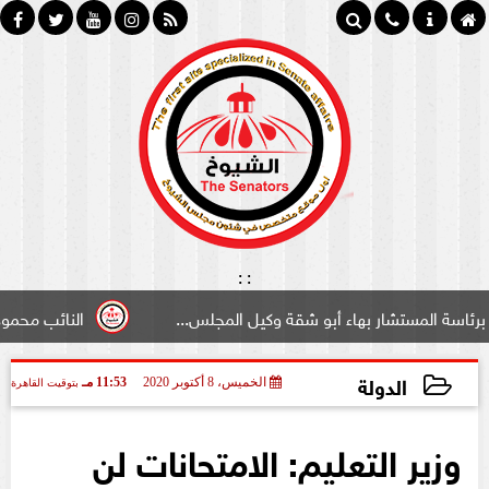
:
:
شار بهاء أبو شقة وكيل المجلس...
النائب محمود سامي ”لبو
الدولة
الخميس، 8 أكتوبر 2020
11:53 مـ
بتوقيت القاهرة
2020-10-08 23:53:11
وزير التعليم: الامتحانات لن