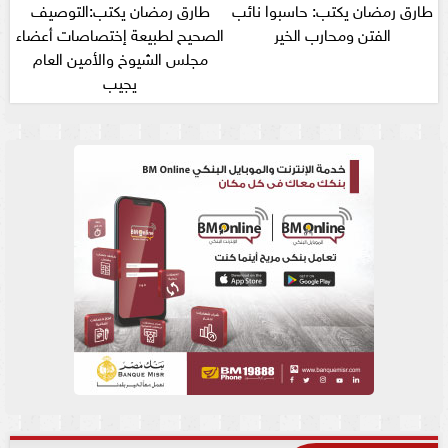
طارق رمضان يكتب: حاسبوا نائب
طارق رمضان يكتب:التوصيف
الفتن ومحارب الخير
الصحيح لطبيعة إختصاصات أعضاء
مجلس الشيوخ والأمين العام
يجيب