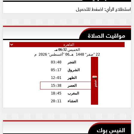
استطلاع الرأي: اضغط للتحميل
مواقيت الصلاة
الخميس
06:32 مـ
22
صفر
1448 هـ
06
أغسطس
2026 م
الفجر
03:40
الشروق
05:17
الظهر
12:01
مصر
العصر
15:38
المغرب
18:45
العشاء
20:11
الفيس بوك