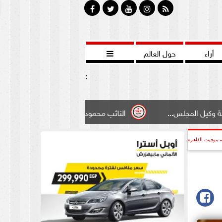
أراء
حول العالم

:
لس...
النائب محمود سامي ”لبوابة الشيوخ”طالبت بادخال تعد
بتوقيت القاهرة