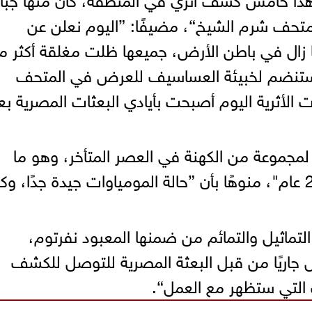
متحف شرم الشيخ“، مضيفًا: ”اليوم نعلن عن
 معلوم ما زال في باطن الأرض، جميعها ظلت مغلقة أكثر 
ابيت ستنضم لخبيئة العساسيف للعرض في المتحف
ت الأثرية اليوم أصبحت بأيادي البعثات المصرية بع
ة لمجموعة من الكهنة في العصر المتأخر، وهو ما
يعني أنها محفوظة منذ أكثر من 2600 عام"، منوهًا بأن ”حالة المومياوات جيدة جدًا، و
لتماثيل والتمائم من ضمنها المعبود نفرتوم،
ل جاريًا من قبل البعثة المصرية للتوصل للكشف
 التي ستظهر مع العمل“.