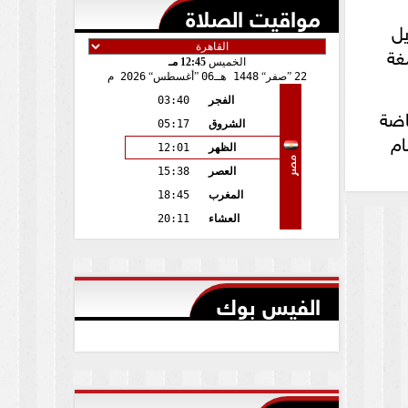
مواقيت الصلاة
ل
غة
الخميس
12:45 مـ
22
صفر
1448 هـ
06
أغسطس
2026 م
الفجر
03:40
ياضة
الشروق
05:17
ام
الظهر
12:01
مصر
العصر
15:38
المغرب
18:45
العشاء
20:11
الفيس بوك