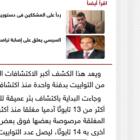
اقرأ أيضاً
رداً على المشككين فى دستورية
السيسي يعلق على إصابة ترامب
من التوابيت بدفنة واحدة منذ اكتشا
المغلقة مرصوصة بعضها فوق بعض، و
أخرى به 14 تابوتًا، ليصل عدد التوابيت المكتشفة إلى 27 تابوتًا مغلقًا.