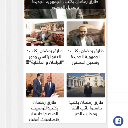
طارق رمضان يكتب : الجمهوية الجديدة
وتعديل الدستور
طارق رمضان يكتب :
طارق رمضان يكتب :
الجمهوية الجديدة
العفوالرئاسي ودور
وتعديل الدستور
”البرلمان و الداخلية”!!!
طارق رمضان يكتب:
طارق رمضان
حاسبوا نائب الفتن
يكتب:التوصيف
ومحارب الخير
الصحيح لطبيعة
إختصاصات أعضاء
مجلس الشيوخ والأمين