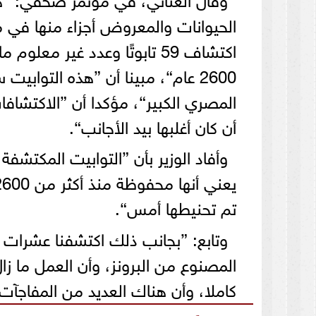
الحيوانات والمعروض أجزاء منها في 
اكتشاف 59 تابوتًا وعدد غير
2600 عام“، مبينا أن ”هذه التو
المصري الكبير“، مؤكدا أن ”الاكتشافا
أن كان أغلبها بيد الأجانب“.
وأفاد الوزير بأن ”التوابيت المكتشف
تم تحنيطها أمس“.
وتابع: ”بجانب ذلك اكتشفنا عشرات ا
المصنوع من البرونز، وأن العمل ما زا
كاملا، وأن هناك العديد من المفاجآت