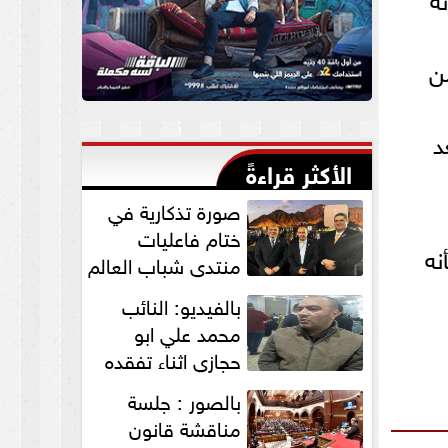
من
د
الأكثر قراءةً
صورة تذكارية في
ختام فاعليات
كأنه
منتدي شباب العالم
لنواب الخير
بالفيديو: النائب
”التمامي...
محمد علي ابو
حجازي اثناء تفقده
القافلة الطبية
بالصور : جلسة
للكشف علي...
مناقشة قانون