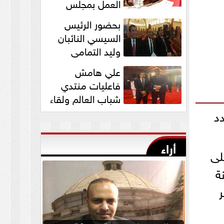
العمل بمجلس
الشيوخ برئاسة
بحضور الرئيس
المستشار عبد الوهاب...
السيسي النائبان
وليد التمامي
ومحمد ابوحجازي
علي هامش
يشاركان في قداس عيد...
فاعليات منتدي
شباب العالم ولقاء
النائب وليد التمامي
 عدد
بالسفير...
أراء
خلها على
لونة