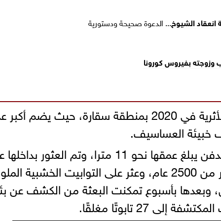
 انعقاد
الشيوخ
... الدعوة صحيحة ودستورية
 وزوجته بفيروس كورونا
ويعد هذا الكشف أكبر الاكتشافات الأثرية في 2020 بمنطقة سقارة، حيث يضم أكبر
ف خبيئة العساسيف.
وجاءت البداية باكتشاف بئر عميقة للدفن يبلغ عمقها نحو 11 مترا، وتم العثور بدا
أكثر من 13 تابوتًا آدميا مغلقا منذ أكثر من 2500 عام، وعثر على التوابيت الخشبية الم
بعدها بأسبوع تمكنت البعثة من الكشف عن بئر