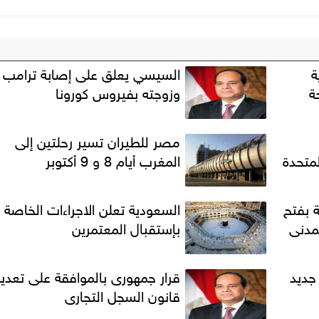
ة
السيسي يعلق على إصابة ترامب
ة
وزوجته بفيروس كورونا
مصر للطيران تسير رحلتين إلى
لمتحدة
المغرب أيام 8 و 9 أكتوبر
ة بفتح
السعودية تعلن الاجراءات الخاصة
لمدنى
بإستقبال المعتمرين
 جديد
قرار جمهورى بالموافقة على تعدي
قانون السجل التجارى