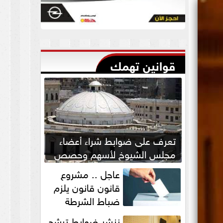
قوانين تهمك
تعرف على ضوابط شراء أعضاء
مجلس الشيوخ لأسهم وحصص
بالشركات
عاجل .. مشروع
قانون قانون يلزم
ضباط الشرطة
بالاستئذان لخوض
ننشر ضوابط ترشح