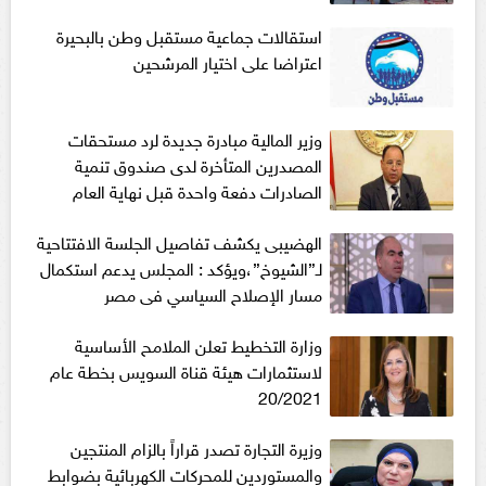
استقالات جماعية مستقبل وطن بالبحيرة
اعتراضا على اختيار المرشحين
وزير المالية مبادرة جديدة لرد مستحقات
المصدرين المتأخرة لدى صندوق تنمية
الصادرات دفعة واحدة قبل نهاية العام
الهضيبى يكشف تفاصيل الجلسة الافتتاحية
لـ”الشيوخ”،ويؤكد : المجلس يدعم استكمال
مسار الإصلاح السياسي فى مصر
وزارة التخطيط تعلن الملامح الأساسية
لاستثمارات هيئة قناة السويس بخطة عام
20/2021
وزيرة التجارة تصدر قراراً بالزام المنتجين
والمستوردين للمحركات الكهربائية بضوابط