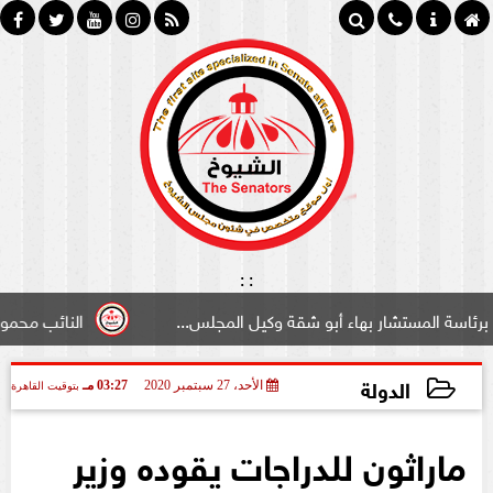
:
:
شار بهاء أبو شقة وكيل المجلس...
النائب محمود سامي ”لبو
الدولة
الأحد، 27 سبتمبر 2020
03:27 مـ
بتوقيت القاهرة
2020-09-27 15:27:16
ماراثون للدراجات يقوده وزير