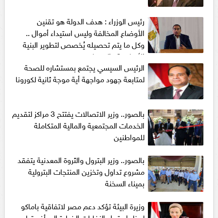
رئيس الوزراء : هدف الدولة هو تقنين
الأوضاع المخالفة وليس استيداء أموال ..
وكل ما يتم تحصيله يُخصص لتطوير البنية
الأساسية والخدمات
الرئيس السيسي يجتمع بمستشاره للصحة
لمتابعة جهود مواجهة أية موجة ثانية لكورونا
بالصور.. وزير الاتصالات يفتتح 3 مراكز لتقديم
الخدمات المجتمعية والمالية المتكاملة
للمواطنين
بالصور.. وزير البترول والثروة المعدنية يتفقد
مشروع تداول وتخزين المنتجات البترولية
بميناء السخنة
وزيرة البيئة تؤكد دعم مصر لاتفاقية باماكو
لحظر استيراد النفايات الخطرة إلى أفريقيا.