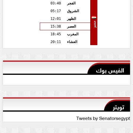
الفجر
03:40
الشروق
05:17
الظهر
12:01
مصر
العصر
15:38
المغرب
18:45
العشاء
20:11
الفيس بوك
تويتر
Tweets by Senatorsegypt