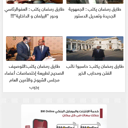
طارق رمضان يكتب : الجمهوية
طارق رمضان يكتب : العفوالرئاسي
الجديدة وتعديل الدستور
ودور ”البرلمان و الداخلية”!!!
طارق رمضان يكتب: حاسبوا نائب
طارق رمضان يكتب:التوصيف
الفتن ومحارب الخير
الصحيح لطبيعة إختصاصات أعضاء
مجلس الشيوخ والأمين العام
يجيب