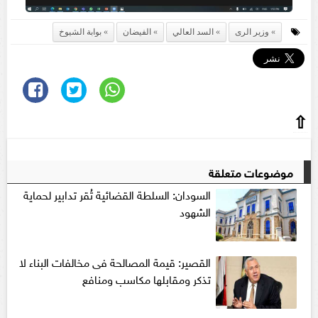
وزير الرى
السد العالي
الفيضان
بوابة الشيوخ
⇧
موضوعات متعلقة
السودان: السلطة القضائية تُقر تدابير لحماية
الشهود
القصير: قيمة المصالحة فى مخالفات البناء لا
تذكر ومقابلها مكاسب ومنافع