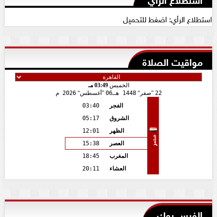
استطلاع الرأي: اضغط للتحميل
مواقيت الصلاة
الخميس
03:49 مـ
22
صفر
1448 هـ
06
أغسطس
2026 م
الفجر
03:40
الشروق
05:17
الظهر
12:01
مصر
العصر
15:38
المغرب
18:45
العشاء
20:11
الفيس بوك