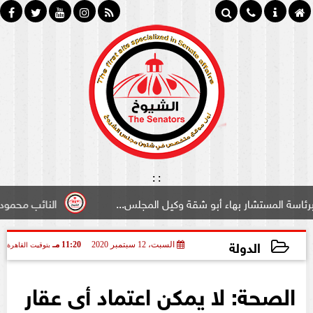
:
:
تشار بهاء أبو شقة وكيل المجلس...
النائب محمود سامي ”لب
الدولة
السبت، 12 سبتمبر 2020
11:20 مـ
بتوقيت القاهرة
2020-09-12 23:20:53
الصحة: لا يمكن اعتماد أى عقار