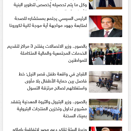
وكل ما يتم تحصيله يُخصص لتطوير البنية
الأساسية والخدمات
الرئيس السيسي يجتمع بمستشاره للصحة
لمتابعة جهود مواجهة أية موجة ثانية لكورونا
بالصور.. وزير الاتصالات يفتتح 3 مراكز لتقديم
الخدمات المجتمعية والمالية المتكاملة
للمواطنين
القباج في واقعة طفل قصر النيل: خط
فاصل بين حماية الأطفال بلا مأوى
واستغلالهم لصالح مرتزقة التسول
بالصور.. وزير البترول والثروة المعدنية يتفقد
مشروع تداول وتخزين المنتجات البترولية
بميناء السخنة
وزيرة البيئة تؤكد دعم مصر لاتفاقية باماكو