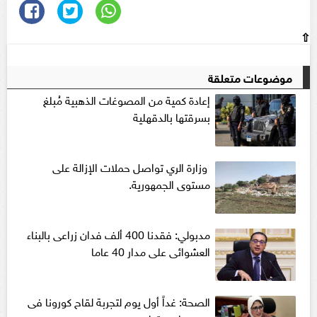
⇧
موضوعات متعلقة
إعادة كمية من المصوغات الذهبية مُبلغ
بسرقتها بالدقهلية
وزارة الري تواصل حملات الإزالة على
مستوى الجمهورية.
مدبولي: فقدنا 400 ألف فدان زراعى بالبناء
العشوائى على مدار 40 عاما
الصحة: غداً أول يوم لتجربة لقاح كورونا فى