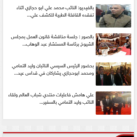
بالفيديو: النائب محمد علي ابو حجازي اثناء
تفقده القافلة الطبية للكشف علي...
بالصور : جلسة مناقشة قانون العمل بمجلس
الشيوخ برئاسة المستشار عبد الوهاب...
بحضور الرئيس السيسي النائبان وليد التمامي
ومحمد ابوحجازي يشاركان في قداس عيد...
علي هامش فاعليات منتدي شباب العالم ولقاء
النائب وليد التمامي بالسفير...