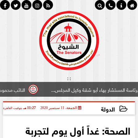
:
:
شار بهاء أبو شقة وكيل المجلس...
النائب محمود سامي ”لبو
الدولة
الجمعة، 11 سبتمبر 2020
11:27 مـ
بتوقيت القاهرة
2020-09-11 23:27:54
الصحة: غداً أول يوم لتجربة