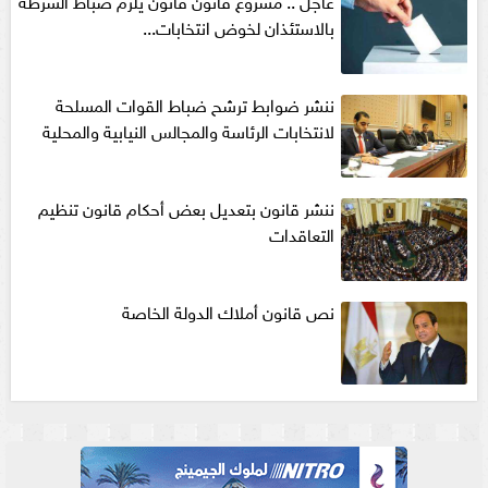
عاجل .. مشروع قانون قانون يلزم ضباط الشرطة
بالاستئذان لخوض انتخابات...
ننشر ضوابط ترشح ضباط القوات المسلحة
لانتخابات الرئاسة والمجالس النيابية والمحلية‎
ننشر قانون بتعديل بعض أحكام قانون تنظيم
التعاقدات
نص قانون أملاك الدولة الخاصة