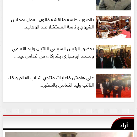
بالصور : جلسة مناقشة قانون العمل بمجلس
الشيوخ برئاسة المستشار عبد الوهاب...
بحضور الرئيس السيسي النائبان وليد التمامي
ومحمد ابوحجازي يشاركان في قداس عيد...
علي هامش فاعليات منتدي شباب العالم ولقاء
النائب وليد التمامي بالسفير...
أراء