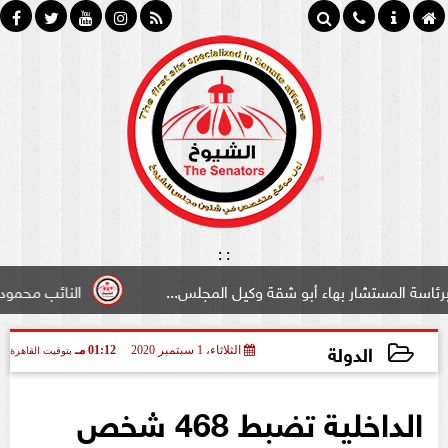
:
:
تشار بهاء أبو شقة وكيل المجلس...
النائب محمود سامي ”لب
الدولة
الثلاثاء، 1 سبتمبر 2020
01:12 مـ
بتوقيت القاهرة
2020-09-01 13:12:00
الداخلية تضبط 468 شخص