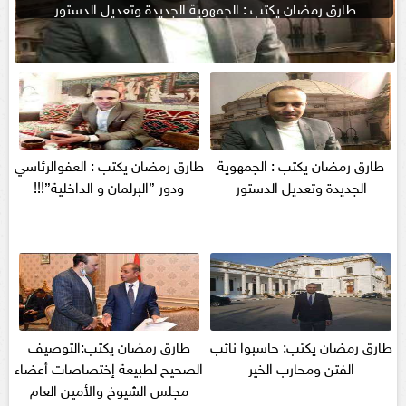
طارق رمضان يكتب : الجمهوية الجديدة وتعديل الدستور
طارق رمضان يكتب : الجمهوية
طارق رمضان يكتب : العفوالرئاسي
الجديدة وتعديل الدستور
ودور ”البرلمان و الداخلية”!!!
طارق رمضان يكتب: حاسبوا نائب
طارق رمضان يكتب:التوصيف
الفتن ومحارب الخير
الصحيح لطبيعة إختصاصات أعضاء
مجلس الشيوخ والأمين العام