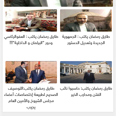
طارق رمضان يكتب : الجمهوية
طارق رمضان يكتب : العفوالرئاسي
الجديدة وتعديل الدستور
ودور ”البرلمان و الداخلية”!!!
طارق رمضان يكتب: حاسبوا نائب
طارق رمضان يكتب:التوصيف
الفتن ومحارب الخير
الصحيح لطبيعة إختصاصات أعضاء
مجلس الشيوخ والأمين العام
يجيب