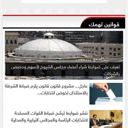
قوانين تهمك
تعرف على ضوابط شراء أعضاء مجلس الشيوخ لأسهم وحصص
بالشركات
عاجل .. مشروع قانون قانون يلزم ضباط الشرطة
بالاستئذان لخوض انتخابات...
ننشر ضوابط ترشح ضباط القوات المسلحة
لانتخابات الرئاسة والمجالس النيابية والمحلية‎