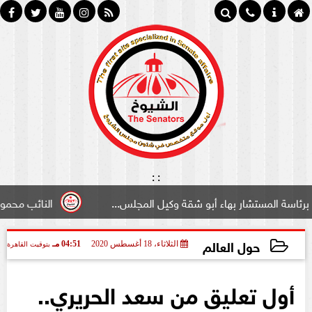
:
:
تشار بهاء أبو شقة وكيل المجلس...
النائب محمود سامي ”لب
حول العالم
الثلاثاء، 18 أغسطس 2020
04:51 مـ
بتوقيت القاهرة
2020-08-18 16:51:16
أول تعليق من سعد الحريري..