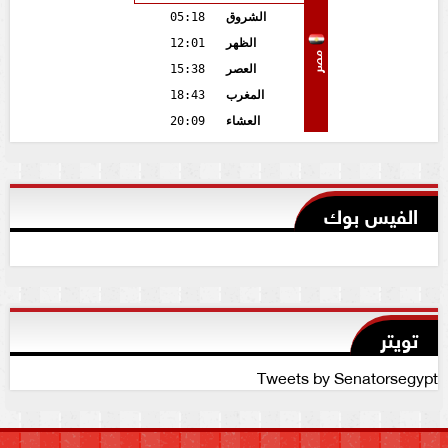
الشروق
05:18
الظهر
12:01
مصر
العصر
15:38
المغرب
18:43
العشاء
20:09
الفيس بوك
تويتر
Tweets by Senatorsegypt