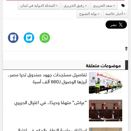
سعد الحريري
رفيق الحريري
المحكة الدولية في لبنان
أخبار عالمية
بوابة الشيوخ
⇧
موضوعات متعلقة
تفاصيل مستجدات جهود صندوق تحيا مصر..
أبرزها الوصول لـ660 ألف أسرة
”عياش” متهمًا وحيدًا.. في اغتيال الحريري
استئناف جلسة النطق بالحكم فى اغتيال