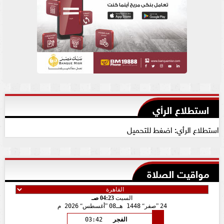
استطلاع الرأي
استطلاع الرأي: اضغط للتحميل
مواقيت الصلاة
السبت
04:23 صـ
24
صفر
1448 هـ
08
أغسطس
2026 م
الفجر
03:42