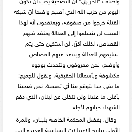
وأضاف "الحريري" أن التضحية يجب ان تكون
اليوم من حزب الله الذي أصبح واضحا أنّ شبكة
القتلة خرجوا من صفوفه، ويعتقدون أنّه لهذا
السبب لن يتسلموا إلى العدالة وينفذ فيهم
القصاص، لذلك أكرّر: لن أستكين حتى يتم
تسليمهم للعدالة ويتنفذ فيهم القصاص.
وأوضح، نحن معروفون ونتحدث بوجوه
مكشوفة وبأسمائنا الحقيقية، ونقول للجميع:
ما بقى حدا يتوقع منا أي تضحية. نحن ضحينا
بأغلى ما عندنا ولن نتخلى عن لبنان، الذي دفع
الشهداء حياتهم لأجله.
وقال: بفضل المحكمة الخاصة بلبنان، وللمرة
الأولى بتاريخ الاغتيالات السياسية العديدة التي