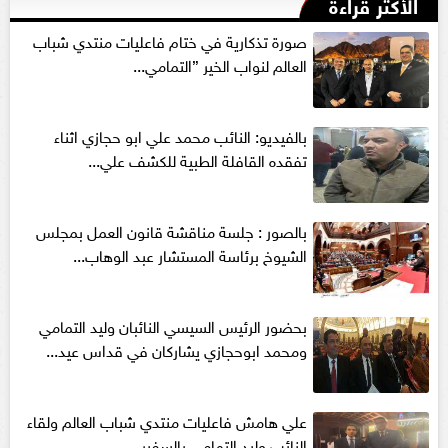
الأكثر قراءةً
صورة تذكارية في ختام فاعليات منتدي شباب
العالم لنواب الخير ”التمامي...
بالفيديو: النائب محمد علي ابو حجازي اثناء
تفقده القافلة الطبية للكشف علي...
بالصور : جلسة مناقشة قانون العمل بمجلس
الشيوخ برئاسة المستشار عبد الوهاب...
بحضور الرئيس السيسي النائبان وليد التمامي
ومحمد ابوحجازي يشاركان في قداس عيد...
علي هامش فاعليات منتدي شباب العالم ولقاء
النائب وليد التمامي بالسفير...