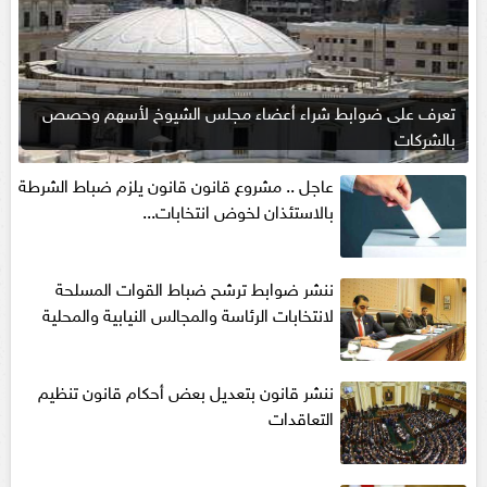
تعرف على ضوابط شراء أعضاء مجلس الشيوخ لأسهم وحصص
بالشركات
عاجل .. مشروع قانون قانون يلزم ضباط الشرطة
بالاستئذان لخوض انتخابات...
ننشر ضوابط ترشح ضباط القوات المسلحة
لانتخابات الرئاسة والمجالس النيابية والمحلية‎
ننشر قانون بتعديل بعض أحكام قانون تنظيم
التعاقدات