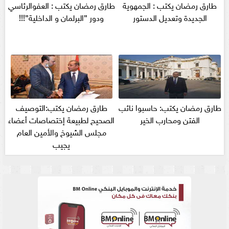
طارق رمضان يكتب : الجمهوية
طارق رمضان يكتب : العفوالرئاسي
الجديدة وتعديل الدستور
ودور ”البرلمان و الداخلية”!!!
طارق رمضان يكتب: حاسبوا نائب
طارق رمضان يكتب:التوصيف
الفتن ومحارب الخير
الصحيح لطبيعة إختصاصات أعضاء
مجلس الشيوخ والأمين العام
يجيب