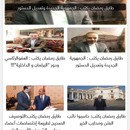
طارق رمضان يكتب : الجمهوية الجديدة وتعديل الدستور
طارق رمضان يكتب : الجمهوية
طارق رمضان يكتب : العفوالرئاسي
الجديدة وتعديل الدستور
ودور ”البرلمان و الداخلية”!!!
طارق رمضان يكتب: حاسبوا نائب
طارق رمضان يكتب:التوصيف
الفتن ومحارب الخير
الصحيح لطبيعة إختصاصات أعضاء
مجلس الشيوخ والأمين العام