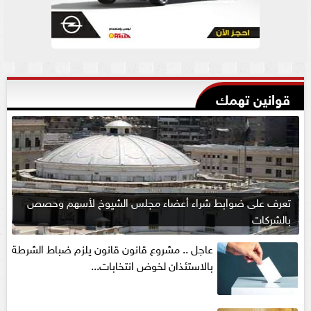
قوانين تهمك
تعرف على ضوابط شراء أعضاء مجلس الشيوخ لأسهم وحصص
بالشركات
عاجل .. مشروع قانون قانون يلزم ضباط الشرطة
بالاستئذان لخوض انتخابات...