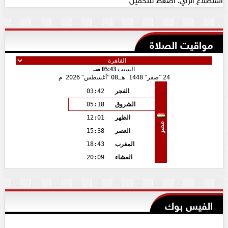
مواقيت الصلاة
السبت
05:43 صـ
24
صفر
1448 هـ
08
أغسطس
2026 م
الفجر
03:42
الشروق
05:18
الظهر
12:01
مصر
العصر
15:38
المغرب
18:43
العشاء
20:09
الفيس بوك