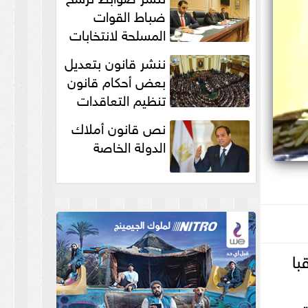
انتخابات...
ضباط القوات
المسلحة لانتخابات
الرئاسة والمجالس
ننشر قانون بتعديل
النيابية والمحلية‎
بعض أحكام قانون
تنظيم التعاقدات
نص قانون أملاك
الدولة الخاصة
أن المنظمة ستشارك بـ 50 مراقبا
1