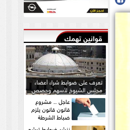
قوانين تهمك
تعرف على ضوابط شراء أعضاء
مجلس الشيوخ لأسهم وحصص
بالشركات
عاجل .. مشروع
قانون قانون يلزم
ضباط الشرطة
بالاستئذان لخوض
ننشر ضوابط ترشح