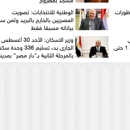
ظورات
الوطنية للانتخابات: تصويت
المصريين بالخارج بالبريد ولمن س
بياناته مسبقا فقط
وزير الاسكان: الأحد 30 أغسطس
لمجلس الوزراء خلال الفترة من 1 حتى
الجارى بدء تسليم 336 وحدة 
بالمرحلة الثانية بـ”دار مصر” بمدين
العبور