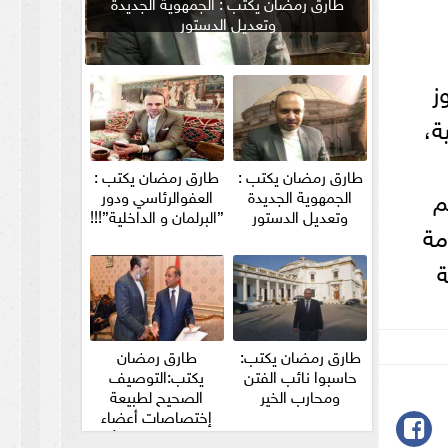
طارق رمضان يكتب : الجمهوية الجديدة
وتعديل الدستور
ز
ة،
طارق رمضان يكتب :
طارق رمضان يكتب :
م
الجمهوية الجديدة
العفوالرئاسي ودور
وتعديل الدستور
”البرلمان و الداخلية”!!!
مة
ة
طارق رمضان يكتب:
طارق رمضان
حاسبوا نائب الفتن
يكتب:التوصيف
ومحارب الخير
الصحيح لطبيعة
إختصاصات أعضاء
مجلس الشيوخ والأمين