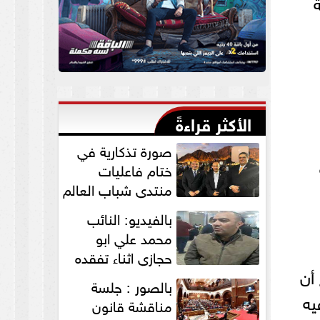
الأكثر قراءةً
صورة تذكارية في
ختام فاعليات
منتدي شباب العالم
لنواب الخير
بالفيديو: النائب
”التمامي...
محمد علي ابو
حجازي اثناء تفقده
أن
القافلة الطبية
بالصور : جلسة
للكشف علي...
يه
مناقشة قانون