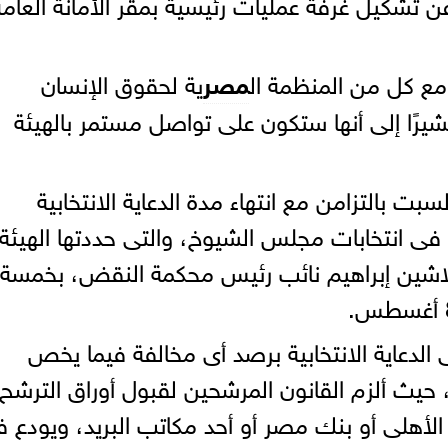
عن تشكيل غرفة عمليات رئيسية بمقر الأمانة العامة
 كل من المنظمة ال
مصر
ية لحقوق الإنسان
رًا إلى أنها ستكون على تواصل مستمر بالهيئة
سبت بالتزامن مع انتهاء مدة الدعاية الانتخابية
 فى انتخابات مجلس الشيوخ، والتى حددتها الهيئة
ر لاشين إبراهيم نائب رئيس محكمة النقض، بخمسة
الدعاية الانتخابية برصد أى مخالفة فيما يخص
، حيث ألزم القانون المرشحين لقبول أوراق الترشح 
لأهلى أو بنك مصر أو أحد مكاتب البريد، ويودع ف