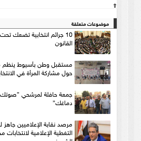
⇧
موضوعات متعلقة
10 جرائم انتخابية تضعك تحت 
القانون
مستقبل وطن بأسيوط ينظم م
حول مشاركة المرأة في الانتخا
جمعة حافلة لمرشحي ”صوتك
دماغك”
مرصد نقابة الإعلاميين جاهز لم
التغطية الإعلامية لانتخابات 
الشيوخ