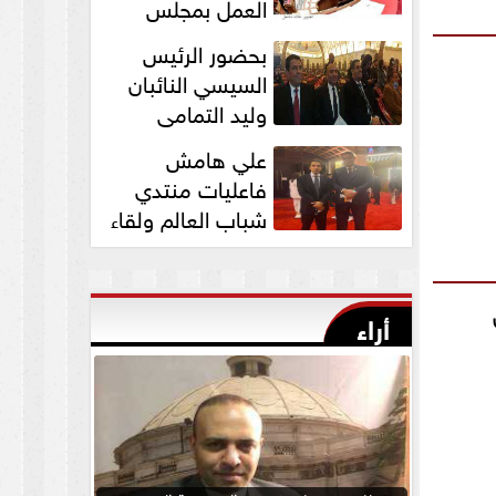
العمل بمجلس
الشيوخ برئاسة
بحضور الرئيس
المستشار عبد الوهاب...
السيسي النائبان
وليد التمامي
ومحمد ابوحجازي
علي هامش
يشاركان في قداس عيد...
فاعليات منتدي
شباب العالم ولقاء
النائب وليد التمامي
بالسفير...
أراء