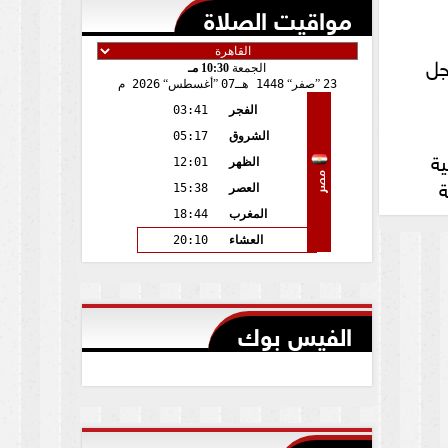
مواقيت الصلاة
جل
الجمعة
10:30 مـ
23
صفر
1448 هـ
07
أغسطس
2026 م
الفجر
03:41
الشروق
05:17
سكنية
الظهر
12:01
مصر
ة
العصر
15:38
المغرب
18:44
العشاء
20:10
الفيس بوك