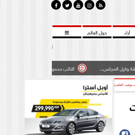
أراء
حول العالم

:
...
النائب محمود سامي ”لبوابة الشيوخ”طالبت بادخال تعديل
بتوقيت القاهرة
بات