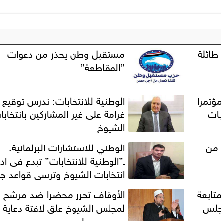
طائلة
مستقبل وطن يحذر من دعوات
”المقاطعة”
ؤتمرا
الوطنية للانتخابات: ندرس توقيع
بات
غرامة على غير المشاركين بانتخابا
الشيوخ
 من
الوطني للاستشارات البرلمانية:
ـ”الوطنية للانتخابات” تبدع فى ادا
انتخابات الشيوخ وترسي قواعد جد
لادارة الانتخابات
تابعة
الأوقاف تحرر محضرا ضد مرشح
مجلس
لمجلس الشيوخ علق لافتة دعاية 
مسجد بمطروح