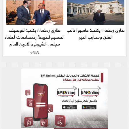
طارق رمضان يكتب: حاسبوا نائب
طارق رمضان يكتب:التوصيف
الفتن ومحارب الخير
الصحيح لطبيعة إختصاصات أعضاء
مجلس الشيوخ والأمين العام
يجيب