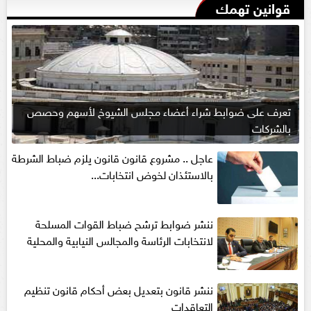
قوانين تهمك
تعرف على ضوابط شراء أعضاء مجلس الشيوخ لأسهم وحصص
بالشركات
عاجل .. مشروع قانون قانون يلزم ضباط الشرطة
بالاستئذان لخوض انتخابات...
ننشر ضوابط ترشح ضباط القوات المسلحة
لانتخابات الرئاسة والمجالس النيابية والمحلية‎
ننشر قانون بتعديل بعض أحكام قانون تنظيم
التعاقدات