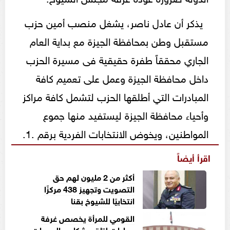
يذكر أن عادل ناصر، يشغل منصب أمين حزب
مستقبل وطن بمحافظة الجيزة مع بداية العام
الجاري محققاً طفرة حقيقية فى مسيرة الحزب
داخل محافظة الجيزة وعمل على تعميم كافة
المبادرات التي أطلقها الحزب لتشمل كافة مراكز
وأحياء محافظة الجيزة ليستفيد منها جموع
المواطنين، ويخوض الانتخابات الفردية برقم .1.
اقرأ أيضاً
أكثر من 2 مليون لهم حق
التصويت وتجهيز 438 مركزًا
انتخابيًا للشيوخ بقنا
القومي للمرأة يخصص غرفة
عمليات لتلقي شكاوى السيدات