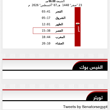
الجمعة
06:08 مـ
23
صفر
1448 هـ
07
أغسطس
2026 م
الفجر
03:41
الشروق
05:17
الظهر
12:01
مصر
العصر
15:38
المغرب
18:44
العشاء
20:10
الفيس بوك
تويتر
Tweets by Senatorsegypt