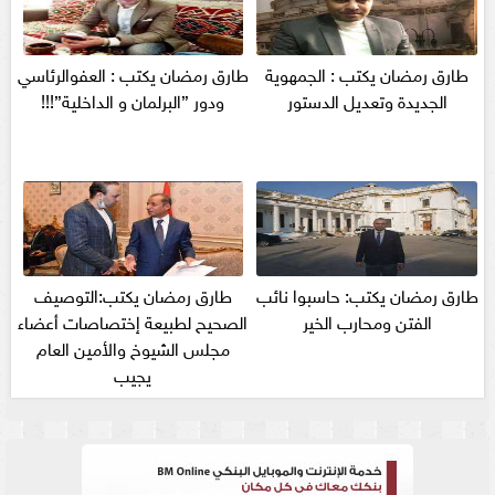
طارق رمضان يكتب : الجمهوية
طارق رمضان يكتب : العفوالرئاسي
الجديدة وتعديل الدستور
ودور ”البرلمان و الداخلية”!!!
طارق رمضان يكتب: حاسبوا نائب
طارق رمضان يكتب:التوصيف
الفتن ومحارب الخير
الصحيح لطبيعة إختصاصات أعضاء
مجلس الشيوخ والأمين العام
يجيب