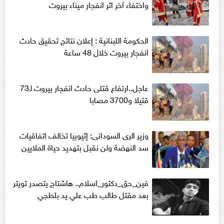
واختفاء آخر اثر انفجار ميناء بيروت
الحكومة اللبنانية : إعلان نتائج تحقيق حادث
انفجار بيروت خلال 48 ساعة
عاجل..ارتفاع قتلى حادث انفجار بيروت لـ73
قتيلا و3700 مصابا
وزير الرى السودانى: إثيوبيا تخالف اتفاقيات
سد النهضة ولن نقبل بتهديد حياة الملايين
فين_حق_دكتور_اسلام.. هاشتاج يتصدر تويتر
بعد مقتل طالب طب علي يد بلطجي