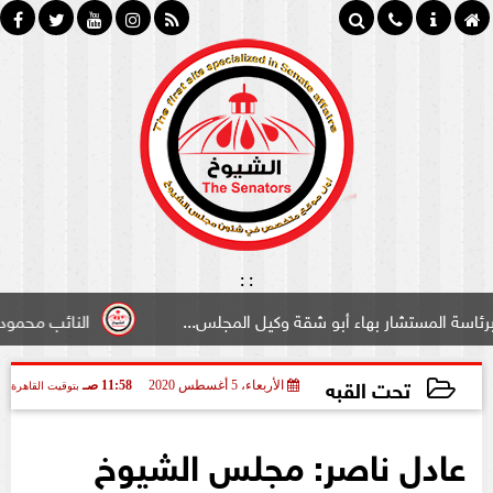
:
:
شار بهاء أبو شقة وكيل المجلس...
النائب محمود سامي ”لبو
تحت القبه
الأربعاء، 5 أغسطس 2020
11:58 صـ
بتوقيت القاهرة
2020-08-05 11:58:10
عادل ناصر: مجلس الشيوخ