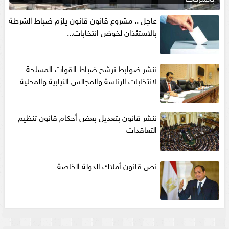
عاجل .. مشروع قانون قانون يلزم ضباط الشرطة
بالاستئذان لخوض انتخابات...
ننشر ضوابط ترشح ضباط القوات المسلحة
لانتخابات الرئاسة والمجالس النيابية والمحلية‎
ننشر قانون بتعديل بعض أحكام قانون تنظيم
التعاقدات
نص قانون أملاك الدولة الخاصة