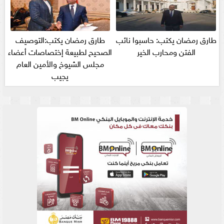
طارق رمضان يكتب: حاسبوا نائب
طارق رمضان يكتب:التوصيف
الفتن ومحارب الخير
الصحيح لطبيعة إختصاصات أعضاء
مجلس الشيوخ والأمين العام
يجيب