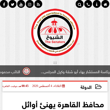
:
:
تشار بهاء أبو شقة وكيل المجلس...
النائب محمود سامي ”لب
الدولة
الثلاثاء، 4 أغسطس 2020
08:45 مـ
بتوقيت القاهرة
2020-08-04 20:45:11
محافظ القاهرة يهنئ أوائل