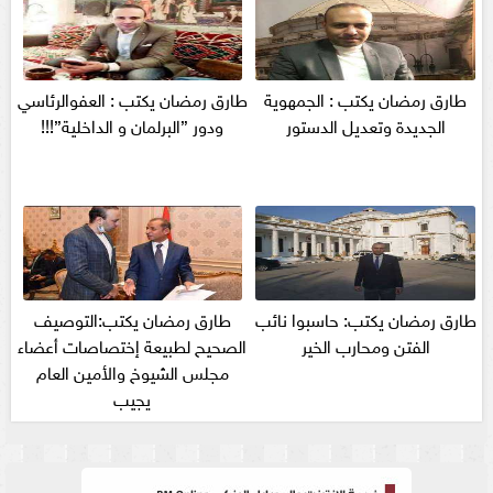
طارق رمضان يكتب : الجمهوية
طارق رمضان يكتب : العفوالرئاسي
الجديدة وتعديل الدستور
ودور ”البرلمان و الداخلية”!!!
طارق رمضان يكتب: حاسبوا نائب
طارق رمضان يكتب:التوصيف
الفتن ومحارب الخير
الصحيح لطبيعة إختصاصات أعضاء
مجلس الشيوخ والأمين العام
يجيب