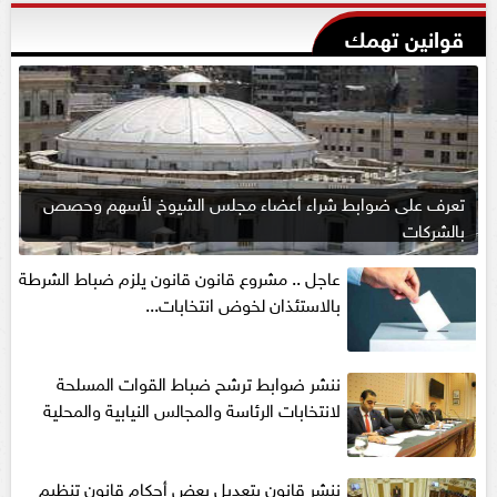
قوانين تهمك
تعرف على ضوابط شراء أعضاء مجلس الشيوخ لأسهم وحصص
بالشركات
عاجل .. مشروع قانون قانون يلزم ضباط الشرطة
بالاستئذان لخوض انتخابات...
ننشر ضوابط ترشح ضباط القوات المسلحة
لانتخابات الرئاسة والمجالس النيابية والمحلية‎
ننشر قانون بتعديل بعض أحكام قانون تنظيم