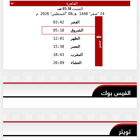
السبت
05:38 صـ
24
صفر
1448 هـ
08
أغسطس
2026 م
الفجر
03:42
الشروق
05:18
الظهر
12:01
مصر
العصر
15:38
المغرب
18:43
العشاء
20:09
الفيس بوك
تويتر