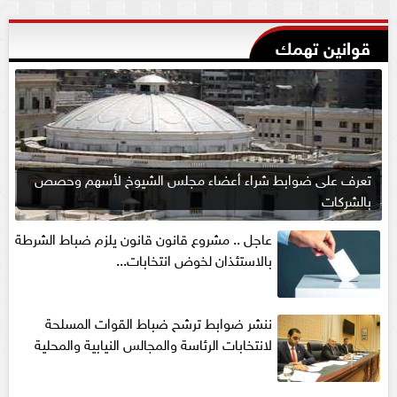
قوانين تهمك
تعرف على ضوابط شراء أعضاء مجلس الشيوخ لأسهم وحصص
بالشركات
عاجل .. مشروع قانون قانون يلزم ضباط الشرطة
بالاستئذان لخوض انتخابات...
ننشر ضوابط ترشح ضباط القوات المسلحة
لانتخابات الرئاسة والمجالس النيابية والمحلية‎