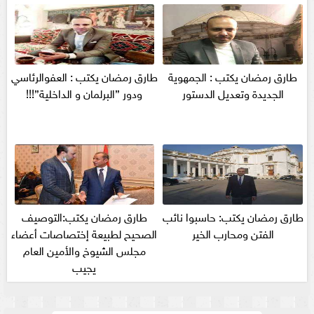
طارق رمضان يكتب : الجمهوية
طارق رمضان يكتب : العفوالرئاسي
الجديدة وتعديل الدستور
ودور ”البرلمان و الداخلية”!!!
طارق رمضان يكتب: حاسبوا نائب
طارق رمضان يكتب:التوصيف
الفتن ومحارب الخير
الصحيح لطبيعة إختصاصات أعضاء
مجلس الشيوخ والأمين العام
يجيب