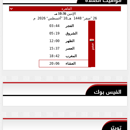
الإثنين
10:36 مـ
26
صفر
1448 هـ
10
أغسطس
2026 م
الفجر
03:44
الشروق
05:19
الظهر
12:00
مصر
العصر
15:37
المغرب
18:42
العشاء
20:06
الفيس بوك
تويتر