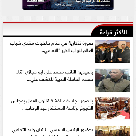
الأكثر قراءةً
صورة تذكارية في ختام فاعليات منتدي شباب
العالم لنواب الخير ”التمامي...
بالفيديو: النائب محمد علي ابو حجازي اثناء
تفقده القافلة الطبية للكشف علي...
بالصور : جلسة مناقشة قانون العمل بمجلس
الشيوخ برئاسة المستشار عبد الوهاب...
بحضور الرئيس السيسي النائبان وليد التمامي
ومحمد ابوحجازي يشاركان في قداس عيد...