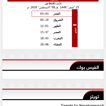
الأحد
04:05 صـ
25
صفر
1448 هـ
09
أغسطس
2026 م
الفجر
03:43
الشروق
05:19
الظهر
12:01
مصر
العصر
15:37
المغرب
18:43
العشاء
20:08
الفيس بوك
تويتر
Tweets by Senatorsegypt