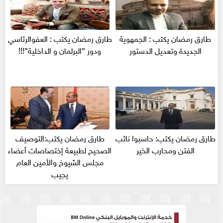
طارق رمضان يكتب : الجمهوية
طارق رمضان يكتب : العفوالرئاسي
الجديدة وتعديل الدستور
ودور ”البرلمان و الداخلية”!!!
طارق رمضان يكتب: حاسبوا نائب
طارق رمضان يكتب:التوصيف
الفتن ومحارب الخير
الصحيح لطبيعة إختصاصات أعضاء
مجلس الشيوخ والأمين العام
يجيب