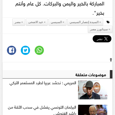
المباركة بالخير واليمن والبركات. كل عام وأنتم
بخير".
السيدة إنتصار السيسي
السيسي
عيد الاضحى
مصر
سيناتورز مصر
⇧
موضوعات متعلقة
المريمي : نحشد عربيا لطرد المستعمر التركي
البرلمان التونسي يفشل في سحب الثقة من
راشد الغنوشي