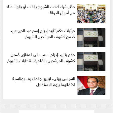
حظر شراء أعضاء الشيوخ بالذات أو بالواسطة
من أموال الدولة
حيثيات حكم تأييد إدراج إسم عبد الحى عبيد
ضمن كشوف المرشحين للشيوخ
حكم بتأييد إدراج اسم سالى المغازى ضمن
كشوف المرشحين بالقاهرة لانتخابات الشيوخ
السيسى يهنىء ليبيريا والمالديف بمناسبة
احتفالهما بيوم الاستقلال