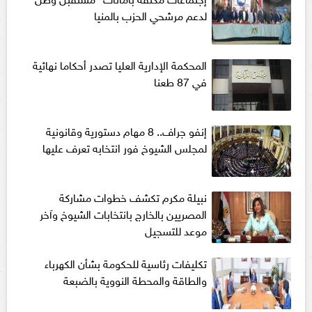
لدعم مرشحي الحزب بالمنيا
المحكمة الإدارية العليا تصدر أحكاما نهائية
في 87 طعنا
إنفو جراف.. 8 مهام دستورية وقانونية
لمجلس الشيوخ فور انتخابه تعرف عليها
نبيلة مكرم تكشف خطوات مشاركة
المصريين بالخارج بانتخابات الشيوخ وآخر
موعد للتسجيل
تكليفات رئاسية للحكومة بشأن الكهرباء
والطاقة والمحطة النووية بالضبعة