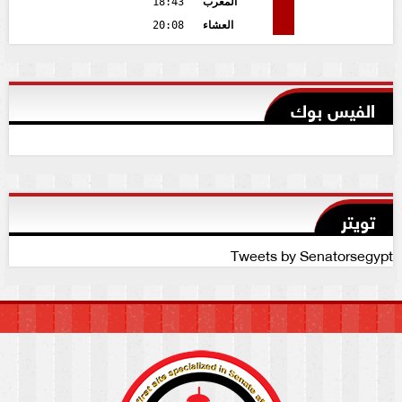
المغرب
18:43
العشاء
20:08
الفيس بوك
تويتر
Tweets by Senatorsegypt