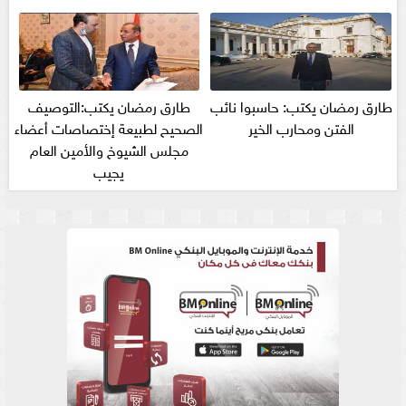
طارق رمضان يكتب: حاسبوا نائب
طارق رمضان يكتب:التوصيف
الفتن ومحارب الخير
الصحيح لطبيعة إختصاصات أعضاء
مجلس الشيوخ والأمين العام
يجيب