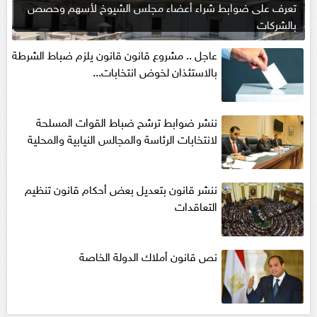
تعرف على ضوابط شراء أعضاء مجلس الشيوخ لأسهم وحصص
بالشركات
عاجل .. مشروع قانون قانون يلزم ضباط الشرطة
بالاستئذان لخوض انتخابات...
ننشر ضوابط ترشح ضباط القوات المسلحة
لانتخابات الرئاسة والمجالس النيابية والمحلية‎
ننشر قانون بتعديل بعض أحكام قانون تنظيم
التعاقدات
نص قانون أملاك الدولة الخاصة